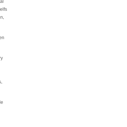
al
elfs
n,
 en
ry
s,
de