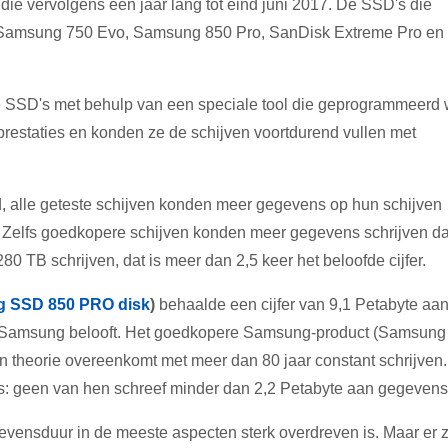
ie vervolgens een jaar lang tot eind juni 2017. De SSD's die
 Samsung 750 Evo, Samsung 850 Pro, SanDisk Extreme Pro en
 de SSD's met behulp van een speciale tool die geprogrammeerd
restaties en konden ze de schijven voortdurend vullen met
d, alle geteste schijven konden meer gegevens op hun schijven
d. Zelfs goedkopere schijven konden meer gegevens schrijven d
 TB schrijven, dat is meer dan 2,5 keer het beloofde cijfer.
 SSD 850 PRO disk
)
behaalde een cijfer van 9,1 Petabyte aa
at Samsung belooft. Het goedkopere Samsung-product (Samsung
n theorie overeenkomt met meer dan 80 jaar constant schrijven
is: geen van hen schreef minder dan 2,2 Petabyte aan gegevens
 levensduur in de meeste aspecten sterk overdreven is. Maar er z