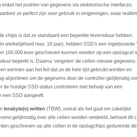
an enkel het pushen van gegevens via elektronische interfaces.
rdoor ze perfect zijn voor gebruik in omgevingen, waar realti
 chips is dat ze standaard een beperkte levensduur hebben.
in werkelijkheid max. 10 jaar), hebben SSD's een ingebouwde ‘
0 en 100.000 keer geschreven kunnen worden op een opslagcel i
nsduur beperkt is. Daarna ‘vergeten’ de cellen nieuwe gegevens
n wennen aan het feit dat ze de hele tijd gebruikt worden en
g-algoritmen om de gegevens door de controller gelijkmatig ov
ker de huidige SSD-status controleren met behulp van een
an een SSD aangeeft.
an
terabyte(s) written
(TBW), vooral als het gaat om zakelijke
ns gelijkmatig over alle cellen worden verdeeld, behoort dit ci
rden geschreven op alle cellen in de opslagchips gedurende de