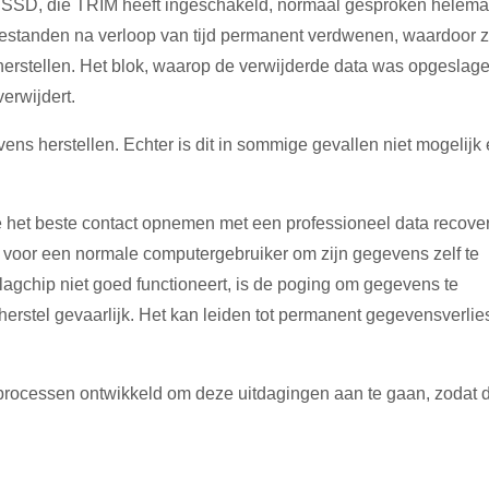
n SSD, die TRIM heeft ingeschakeld, normaal gesproken helema
e bestanden na verloop van tijd permanent verdwenen, waardoor z
herstellen. Het blok, waarop de verwijderde data was opgeslage
erwijdert.
ens herstellen. Echter is dit in sommige gevallen niet mogelijk
je het beste contact opnemen met een professioneel data recove
ijk voor een normale computergebruiker om zijn gegevens zelf te
slagchip niet goed functioneert, is de poging om gegevens te
erstel gevaarlijk. Het kan leiden tot permanent gegevensverlie
 processen ontwikkeld om deze uitdagingen aan te gaan, zodat 