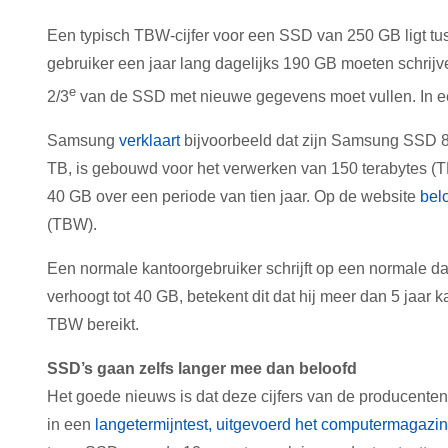
Een typisch TBW-cijfer voor een SSD van 250 GB ligt tu
gebruiker een jaar lang dagelijks 190 GB moeten schri
e
2/3
van de SSD met nieuwe gegevens moet vullen. In ee
Samsung
verklaart
bijvoorbeeld dat zijn Samsung SSD 8
TB, is gebouwd voor het verwerken van 150 terabytes (TB
40 GB over een periode van tien jaar. Op de website
belo
(TBW).
Een normale kantoorgebruiker schrijft op een normale d
verhoogt tot 40 GB, betekent dit dat hij meer dan 5 jaar k
TBW bereikt.
SSD’s gaan zelfs langer mee dan beloofd
Het goede nieuws is dat deze cijfers van de producenten
in een
langetermijntest, uitgevoerd het computermagazi