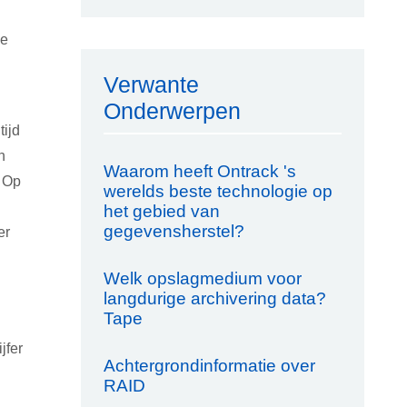
me
Verwante
Onderwerpen
tijd
n
Waarom heeft Ontrack 's
. Op
werelds beste technologie op
het gebied van
gegevensherstel?
er
Welk opslagmedium voor
langdurige archivering data?
Tape
jfer
Achtergrondinformatie over
RAID