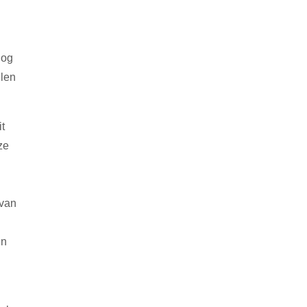
nog
llen
t
ze
 van
in