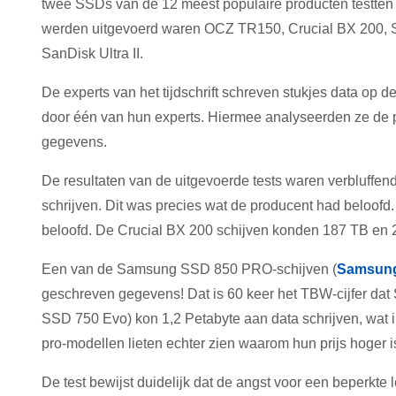
twee SSDs van de 12 meest populaire producten testten d
werden uitgevoerd waren OCZ TR150, Crucial BX 200,
SanDisk Ultra II.
De experts van het tijdschrift schreven stukjes data op
door één van hun experts. Hiermee analyseerden ze de p
gegevens.
De resultaten van de uitgevoerde tests waren verbluffen
schrijven. Dit was precies wat de producent had beloof
beloofd. De Crucial BX 200 schijven konden 187 TB en 280
Een van de Samsung SSD 850 PRO-schijven (
Samsung
geschreven gegevens! Dat is 60 keer het TBW-cijfer d
SSD 750 Evo) kon 1,2 Petabyte aan data schrijven, wat i
pro-modellen lieten echter zien waarom hun prijs hoger 
De test bewijst duidelijk dat de angst voor een beperkte