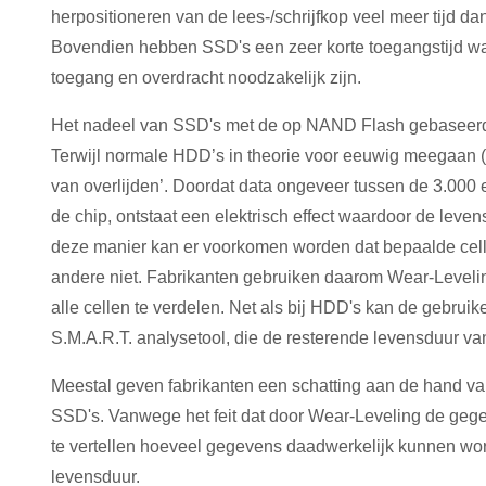
herpositioneren van de lees-/schrijfkop veel meer tijd d
Bovendien hebben SSD's een zeer korte toegangstijd waa
toegang en overdracht noodzakelijk zijn.
Het nadeel van SSD's met de op NAND Flash gebaseerde
Terwijl normale HDD’s in theorie voor eeuwig meegaan (
van overlijden’. Doordat data ongeveer tussen de 3.00
de chip, ontstaat een elektrisch effect waardoor de leve
deze manier kan er voorkomen worden dat bepaalde celle
andere niet. Fabrikanten gebruiken daarom Wear-Levelin
alle cellen te verdelen. Net als bij HDD's kan de gebrui
S.M.A.R.T. analysetool, die de resterende levensduur v
Meestal geven fabrikanten een schatting aan de hand v
SSD's. Vanwege het feit dat door Wear-Leveling de gegeve
te vertellen hoeveel gegevens daadwerkelijk kunnen wo
levensduur.