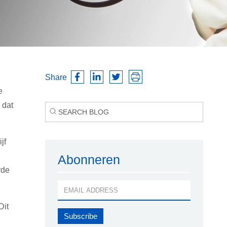
Share
e
 dat
jf
Abonneren
rde
Dit