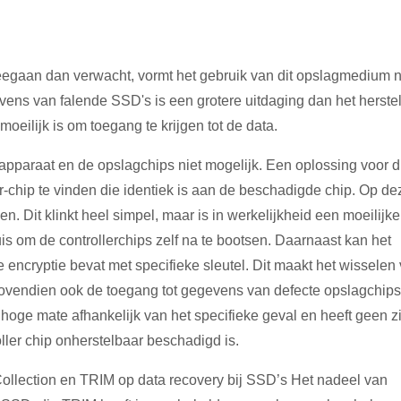
eegaan dan verwacht, vormt het gebruik van dit opslagmedium 
vens van falende SSD's is een grotere uitdaging dan het herste
eilijk is om toegang te krijgen tot de data.
 apparaat en de opslagchips niet mogelijk. Een oplossing voor di
-chip te vinden die identiek is aan de beschadigde chip. Op de
n. Dit klinkt heel simpel, maar is in werkelijkheid een moeilijke
uis om de controllerchips zelf na te bootsen. Daarnaast kan het
encryptie bevat met specifieke sleutel. Dit maakt het wisselen
 bovendien ook de toegang tot gegevens van defecte opslagchips
in hoge mate afhankelijk van het specifieke geval en heeft geen z
ller chip onherstelbaar beschadigd is.
Collection en TRIM op data recovery bij SSD’s Het nadeel van