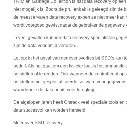
TRIM en Garbage Collection is dat data recovery op ee
niet mogelijk is. Zodra de prullenbak is geleegd zijn d
de meest ervaren data recovery expert ze niet meer kan 
wordt voorgoed gewist nadat de gebruiker de gegevens v
In veel gevallen kunnen data recovery specialisten gegev
zijn de data voor altijd verloren.
Let op: In het geval van gegevensverlies bij SSD’s kun 
bedrijf. Als het gaat om een fysieke fout is het onmogel
herstellen of te redden. Ook wanneer de controller of op
herstellen met gespecialiseerde software voor gegevensh
waardoor je de data nooit meer terugkrijgt.
De afgelopen jaren heeft Ontrack veel speciale tools en
data succesvol kan worden hersteld.
Meer over SSD recovery.