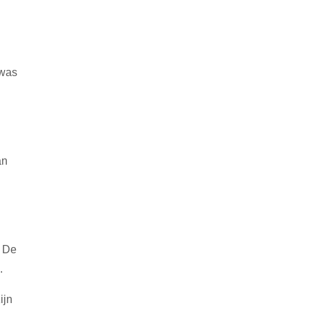
 was
an
n
. De
.
ijn