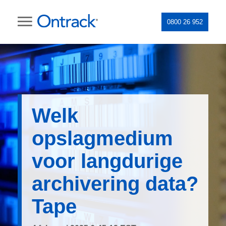
0800 26 952
Welk
opslagmedium
voor langdurige
archivering data?
Tape