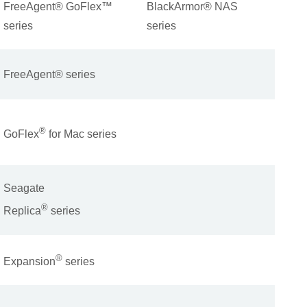
FreeAgent® GoFlex™
BlackArmor® NAS
series
series
FreeAgent® series
®
GoFlex
for Mac series
Seagate
®
Replica
series
®
Expansion
series