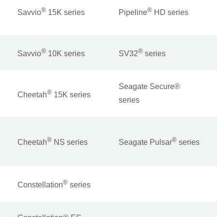
®
®
Savvio
15K series
Pipeline
HD series
®
®
Savvio
10K series
SV32
series
Seagate Secure®
®
Cheetah
15K series
series
®
®
Cheetah
NS series
Seagate Pulsar
series
®
Constellation
series