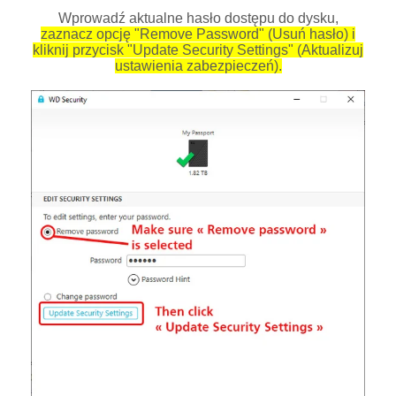
Wprowadź aktualne hasło dostępu do dysku,
zaznacz opcję "Remove Password" (Usuń hasło) i
kliknij przycisk "Update Security Settings" (Aktualizuj
ustawienia zabezpieczeń).