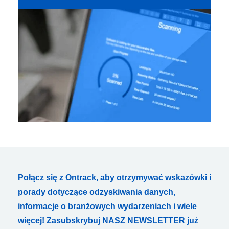
Połącz się z Ontrack, aby otrzymywać wskazówki i
porady dotyczące odzyskiwania danych,
informacje o branżowych wydarzeniach i wiele
więcej! Zasubskrybuj NASZ NEWSLETTER już