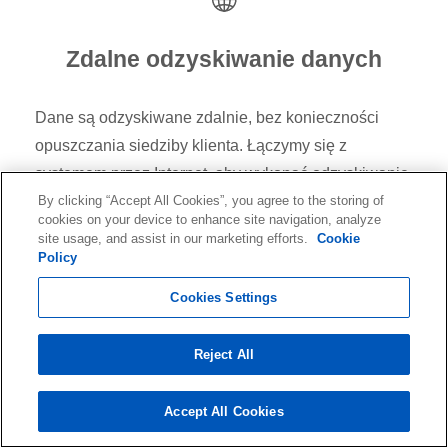
Zdalne odzyskiwanie danych
Dane są odzyskiwane zdalnie, bez konieczności
opuszczania siedziby klienta. Łączymy się z
systemem przez Internet, aby wykonać odzyskiwanie
na żywo. Dostępne, gdy urządzenie pamięci
By clicking “Accept All Cookies”, you agree to the storing of
cookies on your device to enhance site navigation, analyze
masowej lub system nadal działa. Dzięki zdalnemu
site usage, and assist in our marketing efforts.
Cookie
odzyskiwaniu danych prace mogą rozpocząć się w
Policy
ciągu kilku godzin.
Cookies Settings
Reject All
Accept All Cookies
Odzyskiwanie danych w