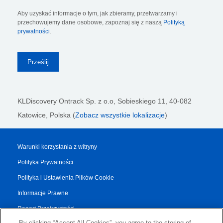
Aby uzyskać informacje o tym, jak zbieramy, przetwarzamy i
przechowujemy dane osobowe, zapoznaj się z naszą
Polityką
prywatności
.
KLDiscovery Ontrack Sp. z o.o,
Sobieskiego 11, 40-082
Katowice, Polska (
Zobacz wszystkie lokalizacje
)
Warunki korzystania z witryny
Polityka Prywatności
Polityka i Ustawienia Plików Cookie
Informacje Prawne
Raport Przejrzystości
By clicking “Accept All Cookies”, you agree to the storing of