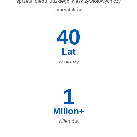
sprzętu, błędu ludzkiego, klęsk żywiołowych czy
cyberataków.
40
Lat
W branży
1
Milion+
Klientów