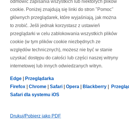
odmówić zapisania wszystkich lub niektórych plików
cookie. Poniżej znajdują się linki do stron "Pomoc"
głównych przeglądarek, które wyjaśniają, jak można
to zrobić. Jeśli jednak korzystasz z ustawień
przeglądarki w celu zablokowania wszystkich plików
cookie (w tym plików cookie niezbędnych ze
względów technicznych), możesz nie być w stanie
uzyskać dostępu do całości lub części naszej witryny
internetowej lub innych odwiedzanych witryn.
Edge
|
Przeglądarka
Firefox
|
Chrome
|
Safari
|
Opera
|
Blackberry
|
Przeglą
Safari dla systemu iOS
Drukuj/Pobierz jako PDF