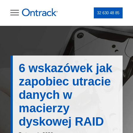
32 630 48 85
6 wskazówek jak
zapobiec utracie
danych w
macierzy
dyskowej RAID