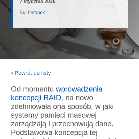
7 stycznia 2026
By:
Ontrack
Powrót do listy
Od momentu
wprowadzenia
koncepcji RAID
, na nowo
zdefiniowała ona sposób, w jaki
systemy pamięci masowej
zarządzają i przechowują dane.
Podstawowa koncepcja tej