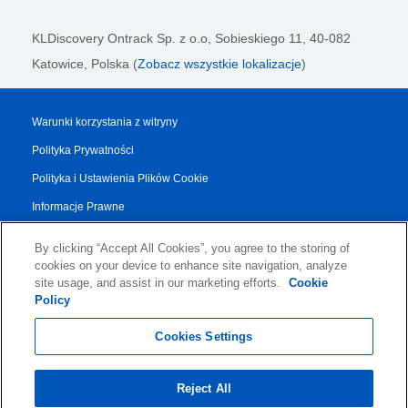
KLDiscovery Ontrack Sp. z o.o,
Sobieskiego 11, 40-082
Katowice, Polska (
Zobacz wszystkie lokalizacje
)
Warunki korzystania z witryny
Polityka Prywatności
Polityka i Ustawienia Plików Cookie
Informacje Prawne
Raport Przejrzystości
By clicking “Accept All Cookies”, you agree to the storing of
Regulamin Dotyczący Usług
cookies on your device to enhance site navigation, analyze
site usage, and assist in our marketing efforts.
Cookie
Authorised Partner Agreement
Policy
© 2026 KLDiscovery Ontrack - All Rights Reserved.
Cookies Settings
Reject All