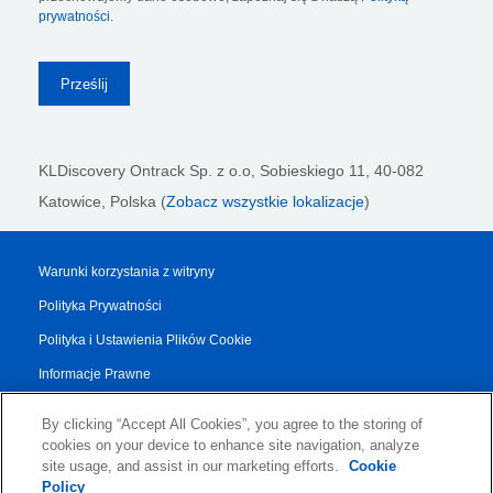
prywatności
.
KLDiscovery Ontrack Sp. z o.o,
Sobieskiego 11, 40-082
Katowice, Polska (
Zobacz wszystkie lokalizacje
)
Warunki korzystania z witryny
Polityka Prywatności
Polityka i Ustawienia Plików Cookie
Informacje Prawne
Raport Przejrzystości
By clicking “Accept All Cookies”, you agree to the storing of
Regulamin Dotyczący Usług
cookies on your device to enhance site navigation, analyze
site usage, and assist in our marketing efforts.
Cookie
Authorised Partner Agreement
Policy