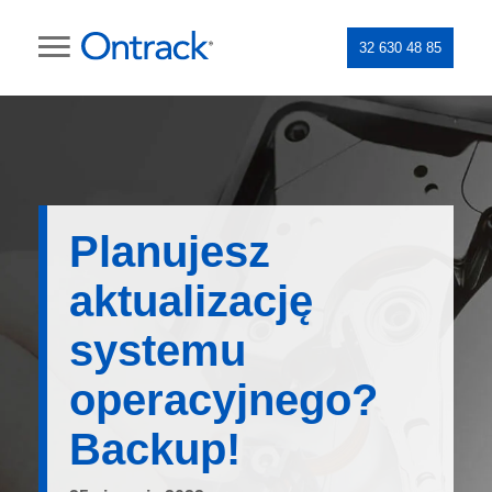
32 630 48 85
Planujesz
aktualizację
systemu
operacyjnego?
Backup!