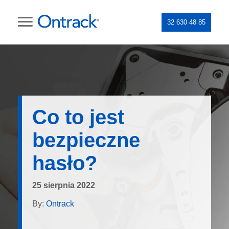
32 630 48 85
Co to jest
bezpieczne
hasło?
25 sierpnia 2022
By:
Ontrack