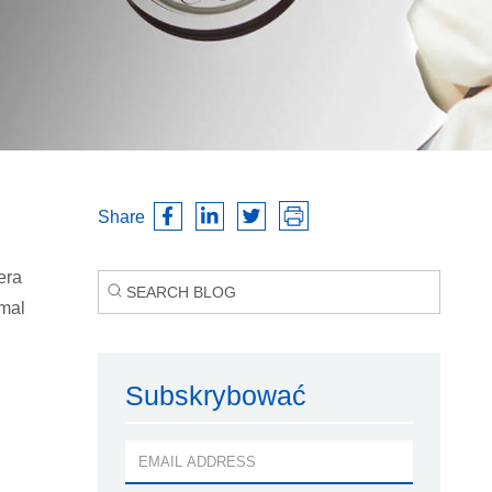
Share
era
emal
Subskrybować