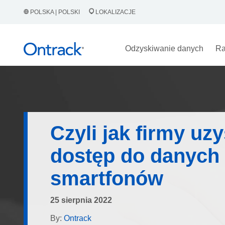
POLSKA | POLSKI
LOKALIZACJE
Odzyskiwanie danych
Ra
Czyli jak firmy uz
dostęp do danych
smartfonów
25 sierpnia 2022
By:
Ontrack