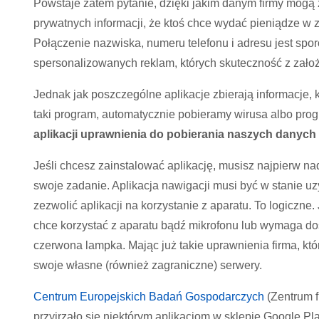
Powstaje zatem pytanie, dzięki jakim danym firmy mogą
prywatnych informacji, że ktoś chce wydać pieniądze w
Połączenie nazwiska, numeru telefonu i adresu jest spo
spersonalizowanych reklam, których skuteczność z zało
Jednak jak poszczególne aplikacje zbierają informacje,
taki program, automatycznie pobieramy wirusa albo prog
aplikacji uprawnienia do pobierania naszych danych
Jeśli chcesz zainstalować aplikację, musisz najpierw n
swoje zadanie. Aplikacja nawigacji musi być w stanie u
zezwolić aplikacji na korzystanie z aparatu. To logiczne. 
chce korzystać z aparatu bądź mikrofonu lub wymaga do
czerwona lampka. Mając już takie uprawnienia firma, kt
swoje własne (również zagraniczne) serwery.
Centrum Europejskich Badań Gospodarczych
(Zentrum f
przyjrzało się niektórym aplikacjom w sklepie Google Pla