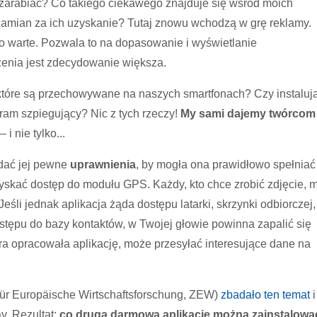
 zarabiać? Co takiego ciekawego znajduje się wśród moich
 zamian za ich uzyskanie? Tutaj znowu wchodzą w grę reklamy.
ro warte. Pozwala to na dopasowanie i wyświetlanie
żenia jest zdecydowanie większa.
 które są przechowywane na naszych smartfonach? Czy instaluj
ram szpiegujący? Nic z tych rzeczy!
My sami dajemy twórcom
– i nie tylko...
adać jej pewne
uprawnienia
, by mogła ona prawidłowo spełniać
zyskać dostęp do modułu GPS. Każdy, kto chce zrobić zdjęcie, 
Jeśli jednak aplikacja żąda dostępu latarki, skrzynki odbiorczej,
stępu do bazy kontaktów, w Twojej głowie powinna zapalić się
óra opracowała aplikację, może przesyłać interesujące dane na
ür Europäische Wirtschaftsforschung, ZEW)
zbadało ten temat
i
y. Rezultat:
co drugą darmową aplikację można zainstalowa