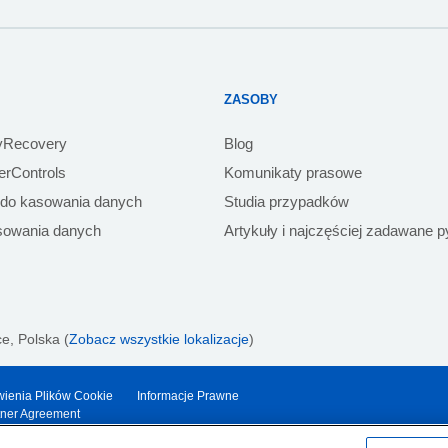
ZASOBY
yRecovery
Blog
rControls
Komunikaty prasowe
 do kasowania danych
Studia przypadków
sowania danych
Artykuły i najczęściej zadawane p
e, Polska (
Zobacz wszystkie lokalizacje
)
awienia Plików Cookie
Informacje Prawne
tner Agreement