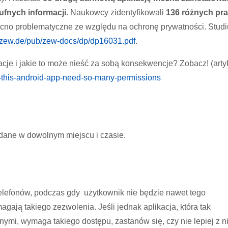
ufnych informacji
. Naukowcy zidentyfikowali
136 różnych pr
cno problematyczne ze względu na ochronę prywatności. Stud
.zew.de/pub/zew-docs/dp/dp16031.pdf
.
cje i jakie to może nieść za sobą konsekwencje? Zobacz! (arty
-this-android-app-need-so-many-permissions
 dane w dowolnym miejscu i czasie.
telefonów, podczas gdy użytkownik nie będzie nawet tego
gają takiego zezwolenia. Jeśli jednak aplikacja, która tak
mi, wymaga takiego dostępu, zastanów się, czy nie lepiej z ni