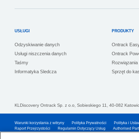
USŁUGI
PRODUKTY
Odzyskiwanie danych
Ontrack Eas
Usługi niszczenia danych
Ontrack Powe
Taśmy
Rozwiązania
Informatyka Sledcza
Sprzęt do ka
KLDiscovery Ontrack Sp. z o.o,
Sobieskiego 11, 40-082 Katowic
Warunki korzystania z witryny
Polityka Prywatności
Polityka i Ust
Raport Przejrzystości
Regulamin Dotyczący Usług
Authorised Par
© 2026 KLDiscovery Ontrack - All Rights Reserved.