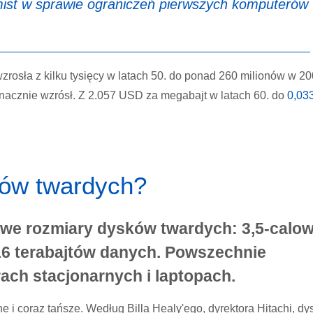
ist
w sprawie ograniczeń pierwszych komputerów
rosła z kilku tysięcy w latach 50. do ponad 260 milionów w 2
znacznie wzrósł. Z 2.057 USD za megabajt w latach 60. do
0,03
ków twardych?
we rozmiary dysków twardych: 3,5-calo
 16 terabajtów danych. Powszechnie
ch stacjonarnych i laptopach.
e i coraz tańsze. Według Billa Healy'ego, dyrektora Hitachi, dy