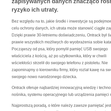
zapisywanych danych znacząco roś
ryzyko ich utraty.
Bez względu na to, jakie środki i inwestycje są podejm
celu ochrony danych, ich utrata może stanowić ciągłe za
Dzięki prawie 30-letniemu doświadczeniu, Ontrack był 
prawie wszystkich możliwych do wyobrażenia sobie katas
Począwszy od psa, który pomylił pamięć USB swojego
właściciela z kością, aż po użytkownika, który w chwili
wściekłości strzelił do swojego telefonu z pistoletu. Nie
zapominajmy o kierowniku firmy, który rozlał kawę na sw
swojego nowo narodzonego dziecka.
Ontrack oferuje najbardziej innowacyjną wiedzę i techn
nośnika, systemu operacyjnego lub urządzenia pamięci m
Najprostszą poradą, o które należy zawsze pamiętać je