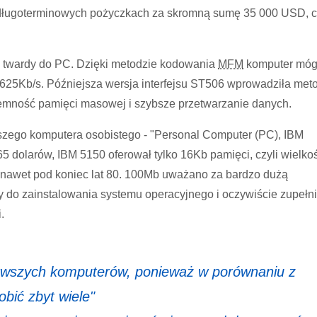
 długoterminowych pożyczkach za skromną sumę 35 000 USD, 
k twardy do PC. Dzięki metodzie kodowania
MFM
komputer móg
625Kb/s. Późniejsza wersja interfejsu ST506 wprowadziła met
jemność pamięci masowej i szybsze przetwarzanie danych.
wszego komputera osobistego - "Personal Computer (PC), IBM
565 dolarów, IBM 5150 oferował tylko 16Kb pamięci, czyli wielko
 nawet pod koniec lat 80. 100Mb uważano za bardzo dużą
y do zainstalowania systemu operacyjnego i oczywiście zupełn
.
erwszych komputerów, ponieważ w porównaniu z
bić zbyt wiele"