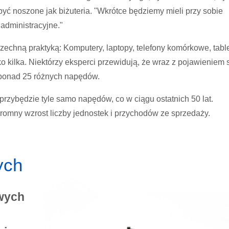
być noszone jak biżuteria. "Wkrótce będziemy mieli przy sobie
 administracyjne."
chną praktyką: Komputery, laptopy, telefony komórkowe, table
lko kilka. Niektórzy eksperci przewidują, że wraz z pojawieniem 
ponad 25 różnych napędów.
 przybędzie tyle samo napędów, co w ciągu ostatnich 50 lat.
gromny wzrost liczby jednostek i przychodów ze sprzedaży.
nych
owych