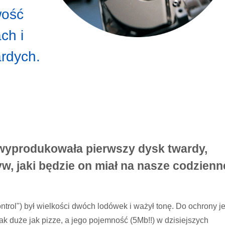
wość
ch i
rdych.
M wyprodukowała pierwszy dysk twardy,
w, jaki będzie on miał na nasze codzienn
rol") był wielkości dwóch lodówek i ważył tonę. Do ochrony j
tak duże jak pizze, a jego pojemność (5Mb!!) w dzisiejszych