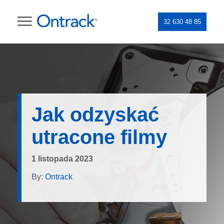
32 630 48 85
Jak odzyskać
utracone filmy
1 listopada 2023
By:
Ontrack