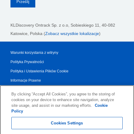
KLDiscovery Ontrack Sp. z o.o,
Sobieskiego 11, 40-082
Katowice, Polska (
Zobacz wszystkie lokalizacje
)
Warunki korzystania z witryny
Polityka Prywatności
Polityka i Ustawienia Plików Cookie
Informacje Prawne
Raport Przejrzystości
By clicking “Accept All Cookies”, you agree to the storing of
Regulamin Dotyczący Usług
cookies on your device to enhance site navigation, analyze
site usage, and assist in our marketing efforts.
Cookie
Authorised Partner Agreement
Policy
© 2026 KLDiscovery Ontrack - All Rights Reserved.
Cookies Settings