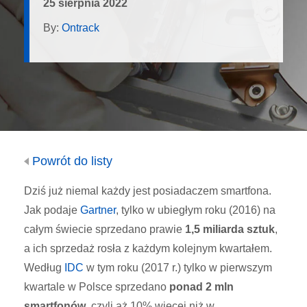
25 sierpnia 2022
By:
Ontrack
Powrót do listy
Dziś już niemal każdy jest posiadaczem smartfona.
Jak podaje
Gartner
, tylko w ubiegłym roku (2016) na
całym świecie sprzedano prawie
1,5 miliarda sztuk
,
a ich sprzedaż rosła z każdym kolejnym kwartałem.
Według
IDC
w tym roku (2017 r.) tylko w pierwszym
kwartale w Polsce sprzedano
ponad 2 mln
smartfonów
, czyli aż 10% więcej niż w