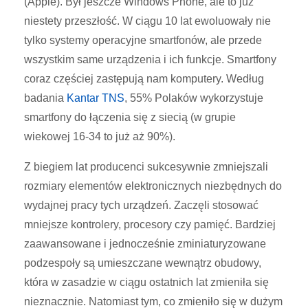
(Apple). Był jeszcze Windows Phone, ale to już
niestety przeszłość. W ciągu 10 lat ewoluowały nie
tylko systemy operacyjne smartfonów, ale przede
wszystkim same urządzenia i ich funkcje. Smartfony
coraz częściej zastępują nam komputery. Według
badania
Kantar TNS
, 55% Polaków wykorzystuje
smartfony do łączenia się z siecią (w grupie
wiekowej 16-34 to już aż 90%).
Z biegiem lat producenci sukcesywnie zmniejszali
rozmiary elementów elektronicznych niezbędnych do
wydajnej pracy tych urządzeń. Zaczęli stosować
mniejsze kontrolery, procesory czy pamięć. Bardziej
zaawansowane i jednocześnie zminiaturyzowane
podzespoły są umieszczane wewnątrz obudowy,
która w zasadzie w ciągu ostatnich lat zmieniła się
nieznacznie. Natomiast tym, co zmieniło się w dużym