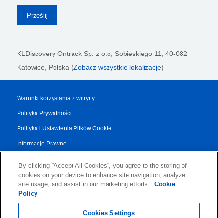
KLDiscovery Ontrack Sp. z o.o,
Sobieskiego 11, 40-082
Katowice, Polska (
Zobacz wszystkie lokalizacje
)
Warunki korzystania z witryny
Polityka Prywatności
Polityka i Ustawienia Plików Cookie
Informacje Prawne
Raport Przejrzystości
By clicking “Accept All Cookies”, you agree to the storing of
Regulamin Dotyczący Usług
cookies on your device to enhance site navigation, analyze
site usage, and assist in our marketing efforts.
Cookie
Authorised Partner Agreement
Policy
© 2026 KLDiscovery Ontrack - All Rights Reserved.
Cookies Settings