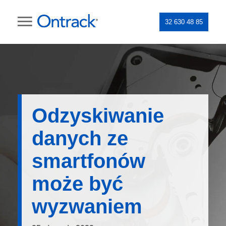
32 630 48 85
Odzyskiwanie
danych ze
smartfonów
może być
wyzwaniem