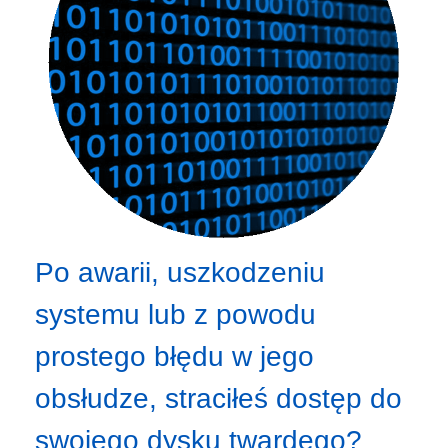
Po awarii, uszkodzeniu
systemu lub z powodu
prostego błędu w jego
obsłudze, straciłeś dostęp do
swojego dysku twardego?