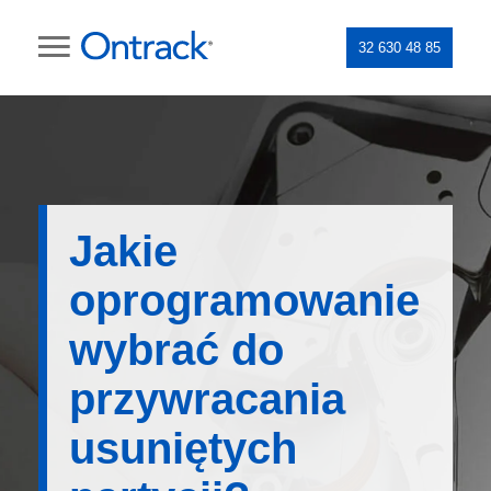
32 630 48 85
Jakie
oprogramowanie
wybrać do
przywracania
usuniętych