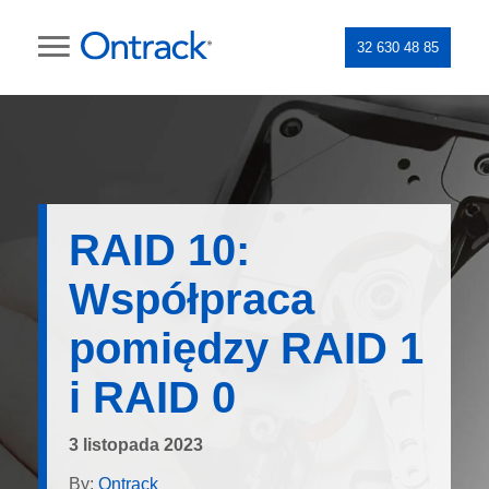
32 630 48 85
RAID 10:
Współpraca
pomiędzy RAID 1
i RAID 0
3 listopada 2023
By:
Ontrack