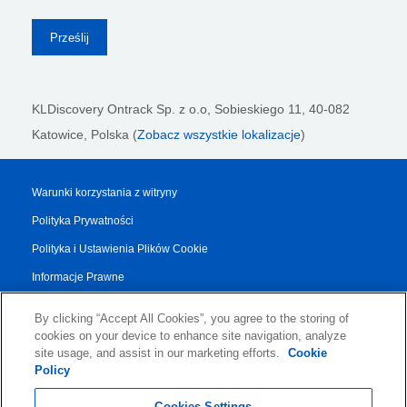
KLDiscovery Ontrack Sp. z o.o,
Sobieskiego 11, 40-082
Katowice, Polska (
Zobacz wszystkie lokalizacje
)
Warunki korzystania z witryny
Polityka Prywatności
Polityka i Ustawienia Plików Cookie
Informacje Prawne
Raport Przejrzystości
By clicking “Accept All Cookies”, you agree to the storing of
Regulamin Dotyczący Usług
cookies on your device to enhance site navigation, analyze
site usage, and assist in our marketing efforts.
Cookie
Authorised Partner Agreement
Policy
© 2026 KLDiscovery Ontrack - All Rights Reserved.
Cookies Settings