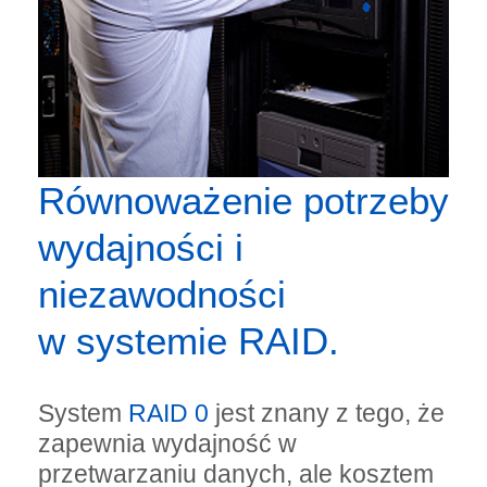
Równoważenie potrzeby
wydajności i
niezawodności
w systemie RAID.
System
RAID 0
jest znany z tego, że
zapewnia wydajność w
przetwarzaniu danych, ale kosztem