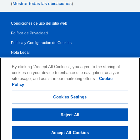
(
Mostrar todas las ubicaciones
)
Condiciones de uso del sitio web
Política de Privacidad
Política y Configuración de Cookies
Nota Legal
Reporte de Transparencia
By clicking “Accept All Cookies”, you agree to the storing of
Condiciones Generales
cookies on your device to enhance site navigation, analyze
site usage, and assist in our marketing efforts.
Cookie
Authorised Partner Agreement
Policy
© 2026 KLDiscovery Ontrack - All Rights Reserved.
Cookies Settings
Reject All
Accept All Cookies