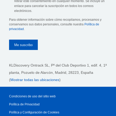
retirar este consentimiento en cualquier momento. Se incluye un
enlace para cancelar la suscripción en todos los correos
electrónicos.
Para obtener información sobre cómo recopilamos, procesamos y
conservamos sus datos personales, consulte nuestra
Política de
privacidad
.
KLDiscovery Ontrack SL, Pº del Club Deportivo 1, edif. 4, 1ª
planta,
Pozuelo de Alarcón, Madrid, 28223
, España
(
Mostrar todas las ubicaciones
)
Condiciones de uso del sitio web
Política de Privacidad
Política y Configuración de Cookies