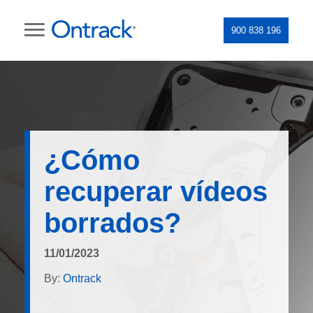
900 838 196
¿Cómo
recuperar vídeos
borrados?
11/01/2023
By:
Ontrack