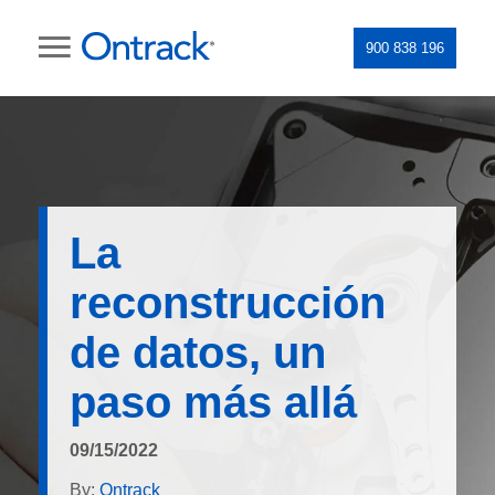
900 838 196
La
reconstrucción
de datos, un
paso más allá
09/15/2022
By:
Ontrack