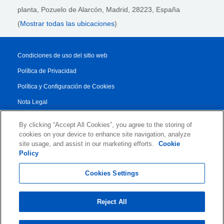
planta,
Pozuelo de Alarcón, Madrid, 28223
, España
(
Mostrar todas las ubicaciones
)
Condiciones de uso del sitio web
Política de Privacidad
Política y Configuración de Cookies
Nota Legal
Reporte de Transparencia
By clicking “Accept All Cookies”, you agree to the storing of
Condiciones Generales
cookies on your device to enhance site navigation, analyze
site usage, and assist in our marketing efforts.
Cookie
Authorised Partner Agreement
Policy
© 2026 KLDiscovery Ontrack - All Rights Reserved.
Cookies Settings
Reject All