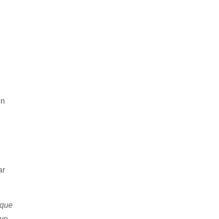
en
ar
 que
ivo