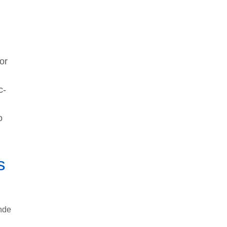
or
c-
o
s
ende