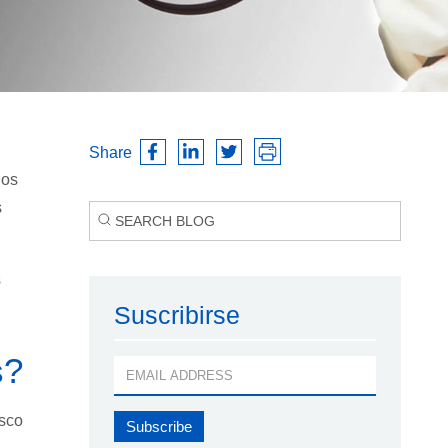
Share
hos
s
s
Suscribirse
s?
isco