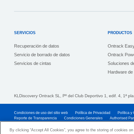
SERVICIOS
PRODUCTOS
Recuperación de datos
Ontrack Eas
Servicio de borrado de datos
Ontrack Powe
Servicios de cintas
Soluciones d
Hardware de 
KLDiscovery Ontrack SL, Pº del Club Deportivo 1, edif. 4, 1ª pl
Condiciones de uso del sitio web
Política de Privacidad
Política 
Reporte de Transparencia
Condiciones Generales
Authorised Pa
© 2026 KLDiscovery Ontrack - All Rights Reserved.
By clicking “Accept All Cookies”, you agree to the storing of cookies on