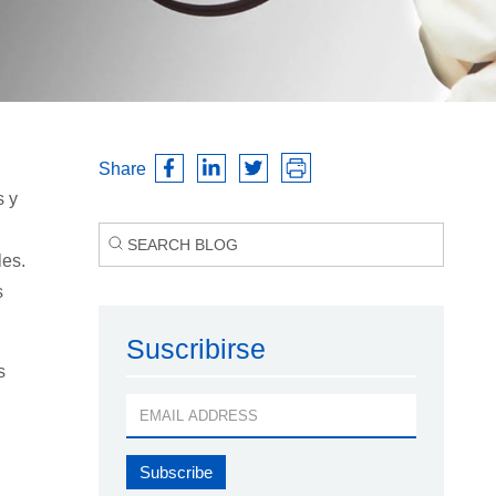
Share
s y
les.
s
Suscribirse
s