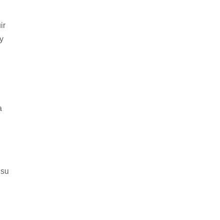
ir
y
a
 su