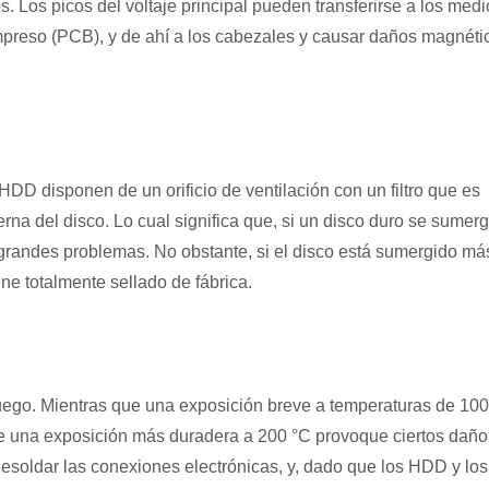
s. Los picos del voltaje principal pueden transferirse a los med
impreso (PCB), y de ahí a los cabezales y causar daños magnéti
HDD disponen de un orificio de ventilación con un filtro que es
terna del disco. Lo cual significa que, si un disco duro se sumer
randes problemas. No obstante, si el disco está sumergido má
ne totalmente sellado de fábrica.
l fuego. Mientras que una exposición breve a temperaturas de 10
e una exposición más duradera a 200 °C provoque ciertos daño
esoldar las conexiones electrónicas, y, dado que los HDD y los