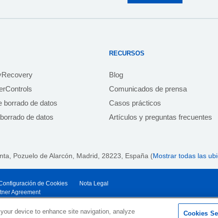
RECURSOS
yRecovery
Blog
rControls
Comunicados de prensa
e borrado de datos
Casos prácticos
borrado de datos
Artículos y preguntas frecuentes
anta,
Pozuelo de Alarcón, Madrid, 28223
, España (
Mostrar todas las ub
y Configuración de Cookies
Nota Legal
rtner Agreement
 your device to enhance site navigation, analyze
Cookies Se