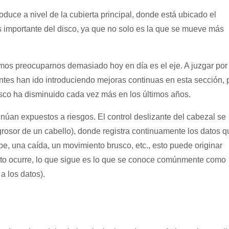
duce a nivel de la cubierta principal, donde está ubicado el
s importante del disco, ya que no solo es la que se mueve más
mos preocuparnos demasiado hoy en día es el eje. A juzgar por 
cantes han ido introduciendo mejoras continuas en esta sección, 
disco ha disminuido cada vez más en los últimos años.
núan expuestos a riesgos. El control deslizante del cabezal se
 grosor de un cabello), donde registra continuamente los datos q
e, una caída, un movimiento brusco, etc., esto puede originar
 esto ocurre, lo que sigue es lo que se conoce comúnmente como
a los datos).