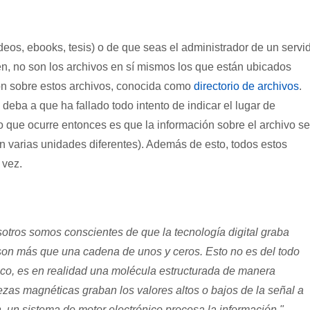
os, ebooks, tesis) o de que seas el administrador de un servi
n, no son los archivos en sí mismos los que están ubicados
ción sobre estos archivos, conocida como
directorio de archivos
.
eba a que ha fallado todo intento de indicar el lugar de
 que ocurre entonces es que la información sobre el archivo se
en varias unidades diferentes). Además de esto, todos estos
 vez.
tros somos conscientes de que la tecnología digital graba
o son más que una cadena de unos y ceros. Esto no es del todo
gico, es en realidad una molécula estructurada de manera
ezas magnéticas graban los valores altos o bajos de la señal a
, un sistema de motor electrónico procesa la información."