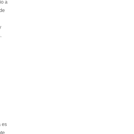
io a
 de
y
.
a es
nte