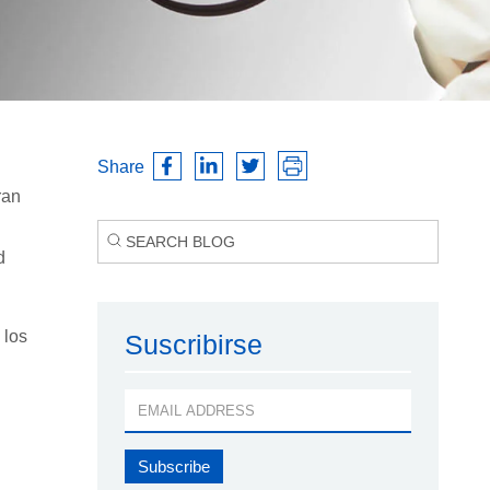
Share
ran
d
 los
Suscribirse