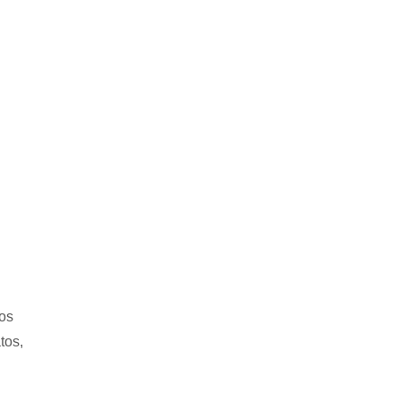
n
dos
tos,