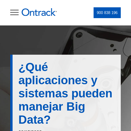
900 838 196
¿Qué
aplicaciones y
sistemas pueden
manejar Big
Data?