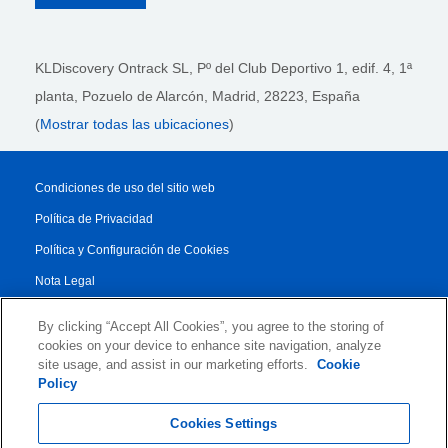
KLDiscovery Ontrack SL, Pº del Club Deportivo 1, edif. 4, 1ª
planta,
Pozuelo de Alarcón, Madrid, 28223
, España
(
Mostrar todas las ubicaciones
)
Condiciones de uso del sitio web
Política de Privacidad
Política y Configuración de Cookies
Nota Legal
Reporte de Transparencia
By clicking “Accept All Cookies”, you agree to the storing of
Condiciones Generales
cookies on your device to enhance site navigation, analyze
site usage, and assist in our marketing efforts.
Cookie
Authorised Partner Agreement
Policy
© 2026 KLDiscovery Ontrack - All Rights Reserved.
Cookies Settings