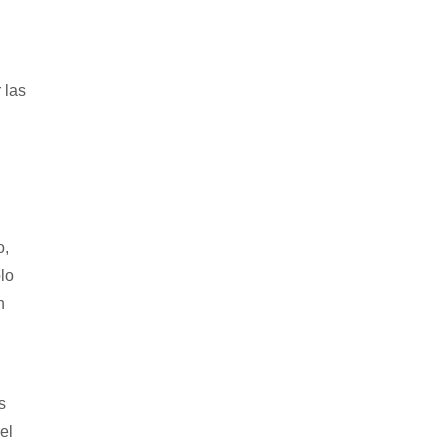
 las
o,
ólo
n
s
el