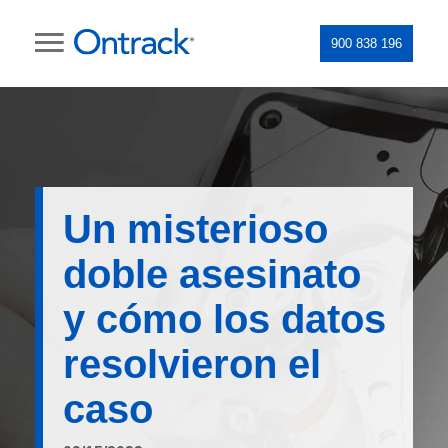
900 838 196
Un misterioso
doble asesinato
y cómo los datos
resolvieron el
caso