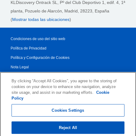
KLDiscovery Ontrack SL, Pº del Club Deportivo 1, edif. 4, 1ª
planta,
Pozuelo de Alarcón, Madrid, 28223
, España
(
Mostrar todas las ubicaciones
)
Condiciones de uso del sitio web
Política de Privacidad
Política y Configuración de Cookies
Nota Legal
Reporte de Transparencia
By clicking “Accept All Cookies”, you agree to the storing of
Condiciones Generales
cookies on your device to enhance site navigation, analyze
site usage, and assist in our marketing efforts.
Cookie
Authorised Partner Agreement
Policy
© 2026 KLDiscovery Ontrack - All Rights Reserved.
Cookies Settings
Reject All