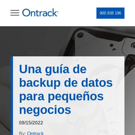
900 838 196
Una guía de
backup de datos
para pequeños
negocios
09/15/2022
By:
Ontrack