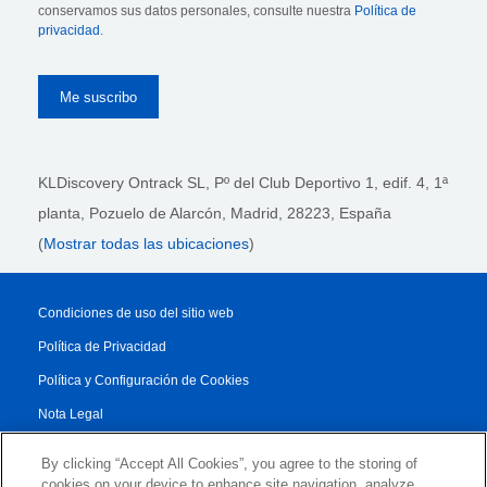
conservamos sus datos personales, consulte nuestra
Política de
privacidad
.
KLDiscovery Ontrack SL, Pº del Club Deportivo 1, edif. 4, 1ª
planta,
Pozuelo de Alarcón, Madrid, 28223
, España
(
Mostrar todas las ubicaciones
)
Condiciones de uso del sitio web
Política de Privacidad
Política y Configuración de Cookies
Nota Legal
Reporte de Transparencia
By clicking “Accept All Cookies”, you agree to the storing of
Condiciones Generales
cookies on your device to enhance site navigation, analyze