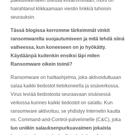
pakettiliikenteen ollessa kiivaimmillaan, moni on
hairahtanut klikkaamaan viestin linkkiä tuhoisin
seurauksin.
Tässä blogissa kerromme tärkeimmät vinkit
ransomwarelta suojautumiseen ja mitä tehdä siinä
vaiheessa, kun koneeseen on jo hyökätty.
Käydäänpä kuitenkin ensiksi läpi miten
Ransomware oikein toimii?
Ransomware on haittaohjelma, joka aktivoiduttuaan
salaa kaikki tiedostot tietokoneella ja sisäverkossa.
Virus leviää tiedostosta seuraavaan sisäisessä
verkossa kunnes kaikki tiedostot on salattu. Kun
ransomware aktivoituu, se yhdistyy Internetin kautta
ns. Command-and-Control-palvelimelle (C&C), joka
luo uniikin salauksenpurkuavaimen jokaista