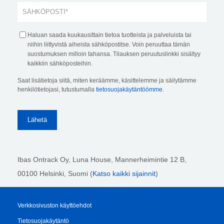
Haluan saada kuukausittain tietoa tuotteista ja palveluista tai
niihin liittyvistä aiheista sähköpostitse. Voin peruuttaa tämän
suostumuksen milloin tahansa. Tilauksen peruutuslinkki sisältyy
kaikkiin sähköposteihin.
Saat lisätietoja siitä, miten keräämme, käsittelemme ja säilytämme
henkilötietojasi, tutustumalla
tietosuojakäytäntöömme
.
Ibas Ontrack Oy, Luna House, Mannerheimintie 12 B,
00100 Helsinki
, Suomi (
Katso kaikki sijainnit
)
Verkkosivuston käyttöehdot
Tietosuojakäytäntö