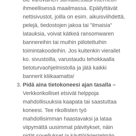
ihmeellisessä maailmassa. Epäilyttävät
nettisivustot, joilla on esim. aikuisviihdettä,
pelejä, tiedostojen jakoa tai ”ilmaisia”
latauksia, voivat kätkeä ransomwaren
bannereihin tai muihin piilotettuihin
toimintakoodeihin. Jos kuitenkin vierailet
ko. sivustoilla, varustaudu tehokkaalla
tietoturvaohjelmistolla ja jätä kaikki
bannerit kliikaamatta!
Pidä aina tietokoneesi ajan tasalla –
Verkkorikolliset etsivät helppoja
mahdollisuuksia kaapata tai saastuttaa
koneesi. Tee rikollisten työ
mahdollisimman haastavaksi ja lataa
viipymättä uusimmat päivitykset, näin
pidät sovellukset ja käyttöjärjestelmän