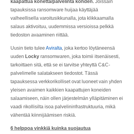
kaapattua konetta/palvelinta kohden.
Joissain
tapauksissa ransomware huijaa käyttäjää
valheellisella varoitusikkunalla, jota klikkaamalla
salaus aktivoituu, uudemmissa versioissa pelkkä
tiedoston avaaminen riittää.
Uusin tieto tulee
Aviralta
, joka kertoo löytäneensä
uuden
Locky
ransomwaren, joka toimii itsenäisesti,
tarkoittaen sitä, että se ei tarvitse yhteyttä C&C-
palvelimelle salatakseen tiedostot. Tässä
tapauksessa verkkorikolliset ovat luoneet vain yhden
yleisen avaimen kaikkien kaapattujen koneiden
salaamiseen, näin ollen järjestelmän ylläpitäminen ei
vaadi rikollisilta isoa palvelininfrastruktuuria, mikä
vähentää kiinnijäämisen riskiä.
6 helppoa vinkkiä kuinka suojautua