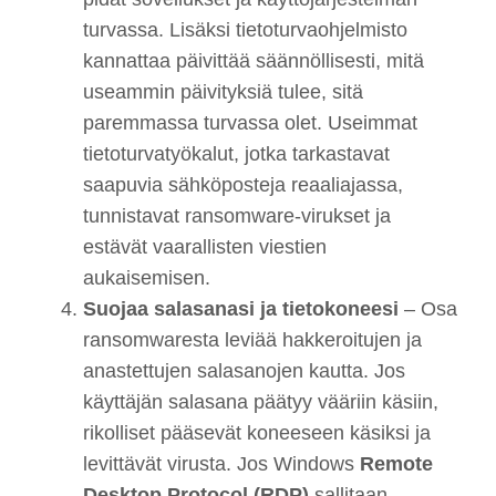
turvassa. Lisäksi tietoturvaohjelmisto
kannattaa päivittää säännöllisesti, mitä
useammin päivityksiä tulee, sitä
paremmassa turvassa olet. Useimmat
tietoturvatyökalut, jotka tarkastavat
saapuvia sähköposteja reaaliajassa,
tunnistavat ransomware-virukset ja
estävät vaarallisten viestien
aukaisemisen.
Suojaa salasanasi ja tietokoneesi
– Osa
ransomwaresta leviää hakkeroitujen ja
anastettujen salasanojen kautta. Jos
käyttäjän salasana päätyy vääriin käsiin,
rikolliset pääsevät koneeseen käsiksi ja
levittävät virusta. Jos Windows
Remote
Desktop Protocol (RDP)
sallitaan,