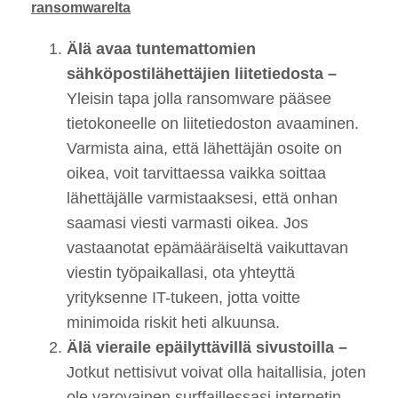
ransomwarelta
Älä avaa tuntemattomien
sähköpostilähettäjien liitetiedosta –
Yleisin tapa jolla ransomware pääsee
tietokoneelle on liitetiedoston avaaminen.
Varmista aina, että lähettäjän osoite on
oikea, voit tarvittaessa vaikka soittaa
lähettäjälle varmistaaksesi, että onhan
saamasi viesti varmasti oikea. Jos
vastaanotat epämääräiseltä vaikuttavan
viestin työpaikallasi, ota yhteyttä
yrityksenne IT-tukeen, jotta voitte
minimoida riskit heti alkuunsa.
Älä vieraile epäilyttävillä sivustoilla –
Jotkut nettisivut voivat olla haitallisia, joten
ole varovainen surffaillessasi internetin