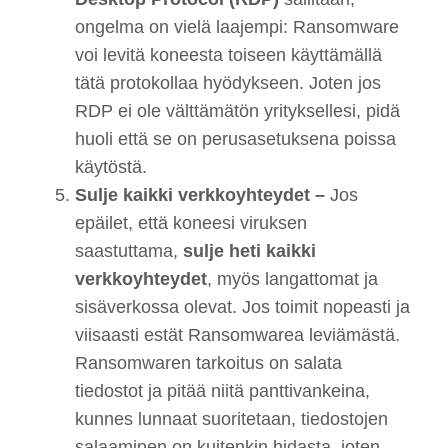
ongelma on vielä laajempi: Ransomware
voi levitä koneesta toiseen käyttämällä
tätä protokollaa hyödykseen. Joten jos
RDP ei ole välttämätön yrityksellesi, pidä
huoli että se on perusasetuksena poissa
käytöstä.
Sulje kaikki verkkoyhteydet –
Jos
epäilet, että koneesi viruksen
saastuttama,
sulje heti kaikki
verkkoyhteydet
, myös langattomat ja
sisäverkossa olevat. Jos toimit nopeasti ja
viisaasti estät Ransomwarea leviämästä.
Ransomwaren tarkoitus on salata
tiedostot ja pitää niitä panttivankeina,
kunnes lunnaat suoritetaan, tiedostojen
salaaminen on kuitenkin hidasta, joten