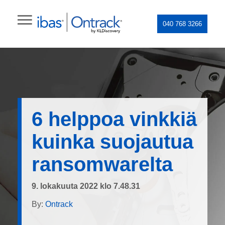
040 768 3266
6 helppoa vinkkiä
kuinka suojautua
ransomwarelta
9. lokakuuta 2022 klo 7.48.31
By:
Ontrack