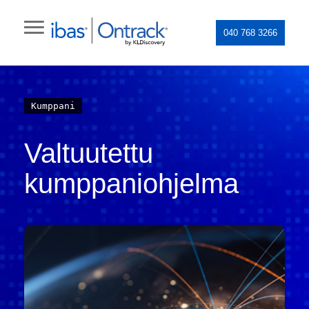
040 768 3266
Kumppani
Valtuutettu
kumppaniohjelma