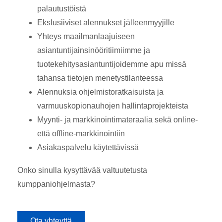
palautustöistä
Ekslusiiviset alennukset jälleenmyyjille
Yhteys maailmanlaajuiseen
asiantuntijainsinööritiimiimme ja
tuotekehitysasiantuntijoidemme apu missä
tahansa tietojen menetystilanteessa
Alennuksia ohjelmistoratkaisuista ja
varmuuskopionauhojen hallintaprojekteista
Myynti- ja markkinointimateraalia sekä online-
että offline-markkinointiin
Asiakaspalvelu käytettävissä
Onko sinulla kysyttävää valtuutetusta
kumppaniohjelmasta?
Ota yhteyttä