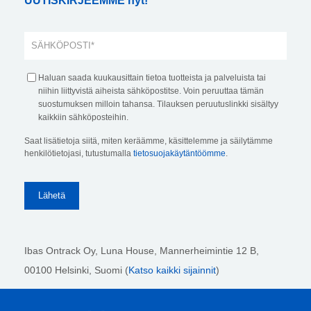
UUTISKIRJEEMME nyt!
Haluan saada kuukausittain tietoa tuotteista ja palveluista tai
niihin liittyvistä aiheista sähköpostitse. Voin peruuttaa tämän
suostumuksen milloin tahansa. Tilauksen peruutuslinkki sisältyy
kaikkiin sähköposteihin.
Saat lisätietoja siitä, miten keräämme, käsittelemme ja säilytämme
henkilötietojasi, tutustumalla
tietosuojakäytäntöömme
.
Ibas Ontrack Oy, Luna House, Mannerheimintie 12 B,
00100 Helsinki
, Suomi (
Katso kaikki sijainnit
)