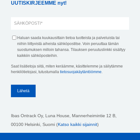
UUTISKIRJEEMME nyt!
Haluan saada kuukausittain tietoa tuotteista ja palveluista tai
niihin liittyvistä aiheista sähköpostitse. Voin peruuttaa tämän
suostumuksen milloin tahansa. Tilauksen peruutuslinkki sisältyy
kaikkiin sähköposteihin.
Saat lisätietoja siitä, miten keräämme, käsittelemme ja säilytämme
henkilötietojasi, tutustumalla
tietosuojakäytäntöömme
.
Ibas Ontrack Oy, Luna House, Mannerheimintie 12 B,
00100 Helsinki
, Suomi (
Katso kaikki sijainnit
)