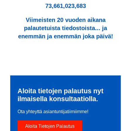
73,661,023,683
Viimeisten 20 vuoden aikana
palautetuista tiedostoista... ja
enemmän ja enemmän joka päivä!
Aloita tietojen palautus nyt
ilmaisella konsultaatiolla.
Ota yhteyttä asiantuntijatiimiimme!
Aloita Tietojen Palautus