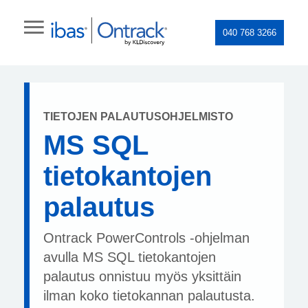
040 768 3266
TIETOJEN PALAUTUSOHJELMISTO
MS SQL
tietokantojen
palautus
Ontrack PowerControls -ohjelman
avulla MS SQL tietokantojen
palautus onnistuu myös yksittäin
ilman koko tietokannan palautusta.