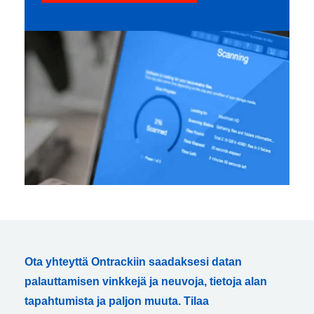
Ota yhteyttä Ontrackiin saadaksesi datan
palauttamisen vinkkejä ja neuvoja, tietoja alan
tapahtumista ja paljon muuta. Tilaa