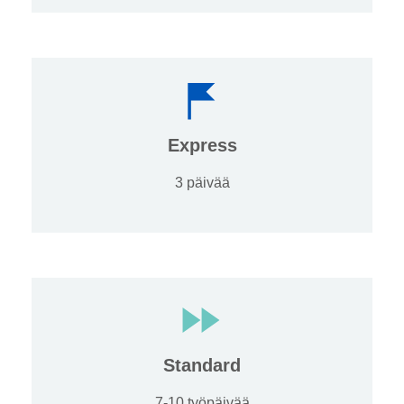
Express
3 päivää
Standard
7-10 työpäivää