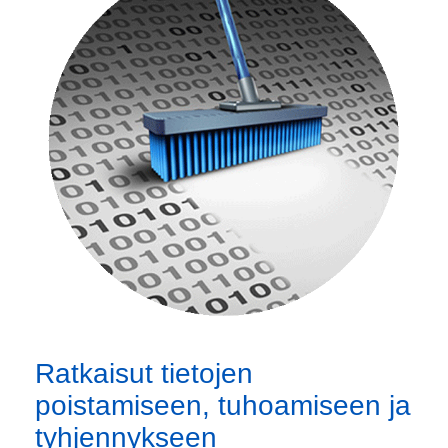
Ratkaisut tietojen
poistamiseen, tuhoamiseen ja
tyhjennykseen