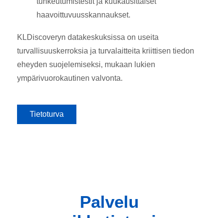
tunkeutumistestit ja kuukausittaiset
haavoittuvuusskannaukset.
KLDiscoveryn datakeskuksissa on useita
turvallisuuskerroksia ja turvalaitteita kriittisen tiedon
eheyden suojelemiseksi, mukaan lukien
ympärivuorokautinen valvonta.
Tietoturva
Palvelu