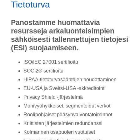
Tietoturva
Panostamme huomattavia
resursseja arkaluonteisimpien
sähköisesti tallennettujen tietojesi
(ESI) suojaamiseen.
ISO/IEC 27001 sertifioitu
SOC 2® sertifioitu
HIPAA-tietoturvasääntöjen noudattaminen
EU-USA ja Sveitsi-USA -akkreditointi
Privacy Shield -järjestelmä
Monivyöhykkeiset, segmentoidut verkot
Roolipohjaiset pääsynvalvontatoiminnot
Kriittisten järjestelmien redundanssi
Kolmannen osapuolen vuotuiset