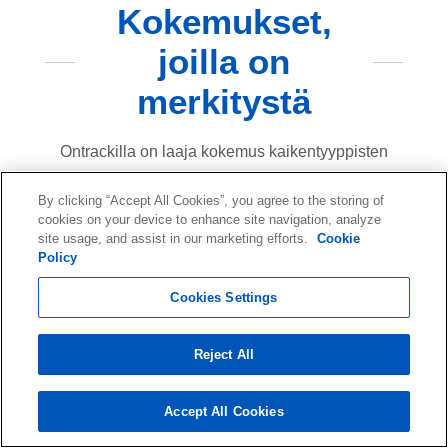
Kokemukset,
joilla on
merkitystä
Ontrackilla on laaja kokemus kaikentyyppisten
tietojen menetysskenaarioiden käsittelystä.
By clicking “Accept All Cookies”, you agree to the storing of
Tavoitteemme on tarjota asiakkaillemme
cookies on your device to enhance site navigation, analyze
mielenrauhaa laitteistovikojen, inhimillisen
site usage, and assist in our marketing efforts.
Cookie
Policy
erehdyksen, luonnonkatastrofien tai
kyberhyökkäysten aiheuttamien tietojen katoamisen
Cookies Settings
yhteydessä.
Reject All
40
Accept All Cookies