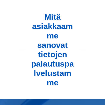
Mitä
asiakkaam
me
sanovat
tietojen
palautuspa
lvelustam
me