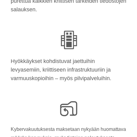
purettua kaikkien kriittisen tärkeiden tiedostojen
salauksen.
Hyökkäykset kohdistuvat jaettuihin
levyasemiin, kriittiseen infrastruktuuriin ja
varmuuskopioihin – myös pilvipalveluihin.
Kybervakuutuksesta maksetaan nykyään huomattava