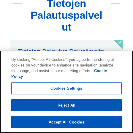
Tietojen
Palautuspalvel
ut
Tietojen Palautus Palvelimelta
By clicking “Accept All Cookies”, you agree to the storing of
Saat vikaantuneet palvelimet jälleen
cookies on your device to enhance site navigation, analyze
site usage, and assist in our marketing efforts.
Cookie
toimimaan ja palautat kadonneet tiedot.
Policy
Cookies Settings
Reject All
Tietojen palautus RAID
Accept All Cookies
Korjaa, palauta ja rekonstruoi RAID-tiedot,