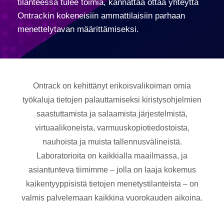
tilanteessa tulee toimia, kannattaa ottaa yhteyttä
Ontrackin kokeneisiin ammattilaisiin parhaan
menettelytavan määrittämiseksi.
Ontrack on kehittänyt erikoisvalikoiman omia
työkaluja tietojen palauttamiseksi kiristysohjelmien
saastuttamista ja salaamista järjestelmistä,
virtuaalikoneista, varmuuskopiotiedostoista,
nauhoista ja muista tallennusvälineistä.
Laboratorioita on kaikkialla maailmassa, ja
asiantunteva tiimimme – jolla on laaja kokemus
kaikentyyppisistä tietojen menetystilanteista – on
valmis palvelemaan kaikkina vuorokauden aikoina.