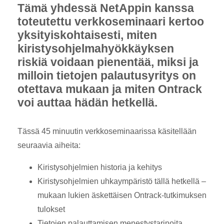
Tämä yhdessä NetAppin kanssa
toteutettu verkkoseminaari kertoo
yksityiskohtaisesti, miten
kiristysohjelmahyökkäyksen
riskiä voidaan pienentää, miksi ja
milloin tietojen palautusyritys on
otettava mukaan ja miten Ontrack
voi auttaa hädän hetkellä.
Tässä 45 minuutin verkkoseminaarissa käsitellään
seuraavia aiheita:
Kiristysohjelmien historia ja kehitys
Kiristysohjelmien uhkaympäristö tällä hetkellä –
mukaan lukien äskettäisen Ontrack-tutkimuksen
tulokset
Tietojen palauttamisen menestystarinoita