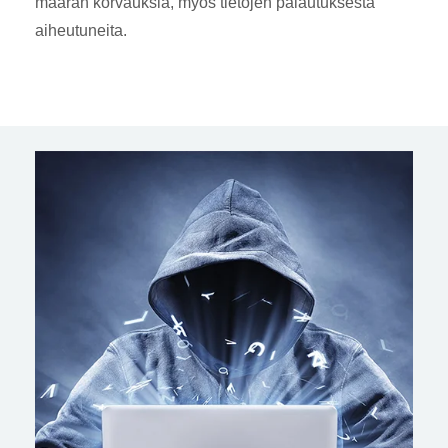
määrän korvauksia, myös tietojen palautuksesta
aiheutuneita.