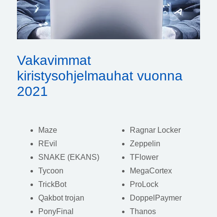
Vakavimmat
kiristysohjelmauhat vuonna
2021
Maze
Ragnar Locker
REvil
Zeppelin
SNAKE (EKANS)
TFlower
Tycoon
MegaCortex
TrickBot
ProLock
Qakbot trojan
DoppelPaymer
PonyFinal
Thanos