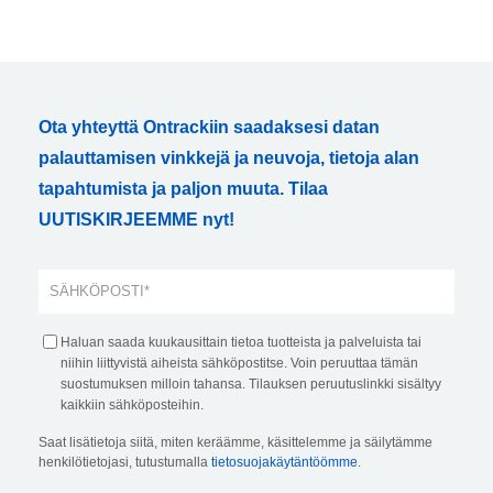
Ota yhteyttä Ontrackiin saadaksesi datan
palauttamisen vinkkejä ja neuvoja, tietoja alan
tapahtumista ja paljon muuta. Tilaa
UUTISKIRJEEMME nyt!
Haluan saada kuukausittain tietoa tuotteista ja palveluista tai
niihin liittyvistä aiheista sähköpostitse. Voin peruuttaa tämän
suostumuksen milloin tahansa. Tilauksen peruutuslinkki sisältyy
kaikkiin sähköposteihin.
Saat lisätietoja siitä, miten keräämme, käsittelemme ja säilytämme
henkilötietojasi, tutustumalla
tietosuojakäytäntöömme
.