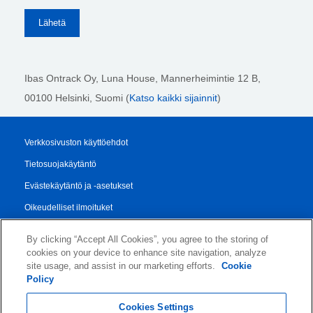
Ibas Ontrack Oy, Luna House, Mannerheimintie 12 B,
00100 Helsinki
, Suomi (
Katso kaikki sijainnit
)
Verkkosivuston käyttöehdot
Tietosuojakäytäntö
Evästekäytäntö ja -asetukset
Oikeudelliset ilmoituket
Transparency Report
By clicking “Accept All Cookies”, you agree to the storing of
Myynti- ja Toimitusehdot
cookies on your device to enhance site navigation, analyze
site usage, and assist in our marketing efforts.
Cookie
Authorised Partner Agreement
Policy
© 2026 KLDiscovery Ontrack - All Rights Reserved.
Cookies Settings