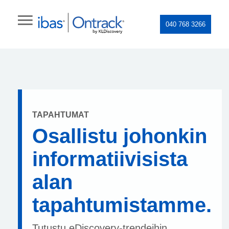
040 768 3266
TAPAHTUMAT
Osallistu johonkin
informatiivisista
alan
tapahtumistamme.
Tutustu eDiscovery-trendeihin,