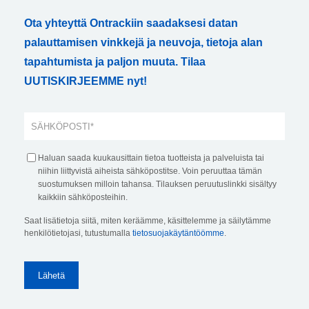
Ota yhteyttä Ontrackiin saadaksesi datan
palauttamisen vinkkejä ja neuvoja, tietoja alan
tapahtumista ja paljon muuta. Tilaa
UUTISKIRJEEMME nyt!
Haluan saada kuukausittain tietoa tuotteista ja palveluista tai
niihin liittyvistä aiheista sähköpostitse. Voin peruuttaa tämän
suostumuksen milloin tahansa. Tilauksen peruutuslinkki sisältyy
kaikkiin sähköposteihin.
Saat lisätietoja siitä, miten keräämme, käsittelemme ja säilytämme
henkilötietojasi, tutustumalla
tietosuojakäytäntöömme
.