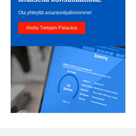
Ota yhteyttä asiantuntijatiimiimme!
Aloita Tietojen Palautus