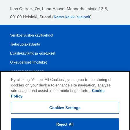
Ibas Ontrack Oy, Luna House, Mannerheimintie 12 B,
00100 Helsinki
, Suomi (
Katso kaikki sijainnit
)
Verkkosivuston käyttöehdot
Tietosuojakäytäntö
Evästekäytäntö ja -asetukset
Oikeudelliset ilmoituket
Transparency Report
By clicking “Accept All Cookies”, you agree to the storing of
Myynti- ja Toimitusehdot
cookies on your device to enhance site navigation, analyze
Authorised Partner Agreement
site usage, and assist in our marketing efforts.
Cookie
Policy
© 2026 KLDiscovery Ontrack - All Rights Reserved.
Cookies Settings
Reject All