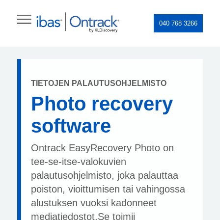
040 768 3266
TIETOJEN PALAUTUSOHJELMISTO
Photo recovery
software
Ontrack EasyRecovery Photo on
tee-se-itse-valokuvien
palautusohjelmisto, joka palauttaa
poiston, vioittumisen tai vahingossa
alustuksen vuoksi kadonneet
mediatiedostot.Se toimii