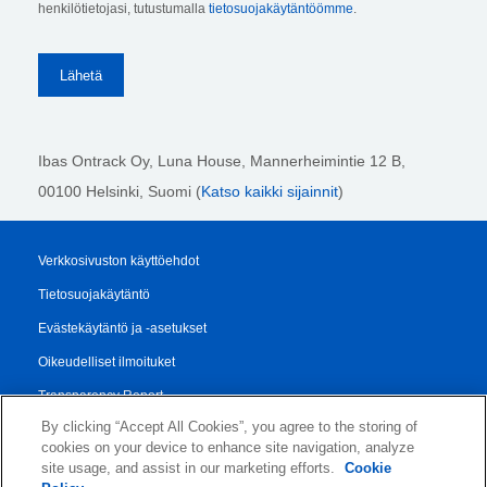
henkilötietojasi, tutustumalla
tietosuojakäytäntöömme
.
Ibas Ontrack Oy, Luna House, Mannerheimintie 12 B,
00100 Helsinki
, Suomi (
Katso kaikki sijainnit
)
Verkkosivuston käyttöehdot
Tietosuojakäytäntö
Evästekäytäntö ja -asetukset
Oikeudelliset ilmoituket
Transparency Report
By clicking “Accept All Cookies”, you agree to the storing of
Myynti- ja Toimitusehdot
cookies on your device to enhance site navigation, analyze
Authorised Partner Agreement
site usage, and assist in our marketing efforts.
Cookie