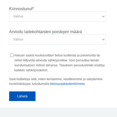
Kiinnostunut
*
Arvioitu laitekohtaisten poistojen määrä
Haluan saada kuukausittain tietoa tuotteista ja palveluista tai
niihin liittyvistä aiheista sähköpostitse. Voin peruuttaa tämän
suostumuksen milloin tahansa. Tilauksen peruutuslinkki sisältyy
kaikkiin sähköposteihin.
Saat lisätietoja siitä, miten keräämme, käsittelemme ja säilytämme
henkilötietojasi, tutustumalla
tietosuojakäytäntöömme
.