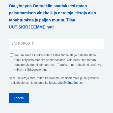
Ota yhteyttä Ontrackiin saadaksesi datan
palauttamisen vinkkejä ja neuvoja, tietoja alan
tapahtumista ja paljon muuta. Tilaa
UUTISKIRJEEMME nyt!
Haluan saada kuukausittain tietoa tuotteista ja palveluista tai
niihin liittyvistä aiheista sähköpostitse. Voin peruuttaa tämän
suostumuksen milloin tahansa. Tilauksen peruutuslinkki sisältyy
kaikkiin sähköposteihin.
Saat lisätietoja siitä, miten keräämme, käsittelemme ja säilytämme
henkilötietojasi, tutustumalla
tietosuojakäytäntöömme
.