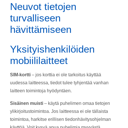
Neuvot tietojen
turvalliseen
hävittämiseen
Yksityishenkilöiden
mobiililaitteet
SIM-kortti
– jos korttia ei ole tarkoitus käyttää
uudessa laitteessa, tiedot tulee tyhjentää vanhan
laitteen toimintoja hyödyntäen.
Sisäinen muisti
– käytä puhelimen omaa tietojen
ylikirjoitustoimintoa. Jos laitteessa ei ole tällaista
toimintoa, harkitse erillisen tiedonhävitysohjelman
käyttöä. Voit kysyä apua puhelimia myyvästä