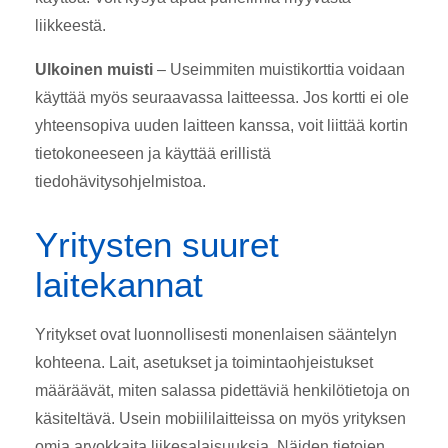
liikkeestä.
Ulkoinen muisti
– Useimmiten muistikorttia voidaan
käyttää myös seuraavassa laitteessa. Jos kortti ei ole
yhteensopiva uuden laitteen kanssa, voit liittää kortin
tietokoneeseen ja käyttää erillistä
tiedohävitysohjelmistoa.
Yritysten suuret
laitekannat
Yritykset ovat luonnollisesti monenlaisen sääntelyn
kohteena. Lait, asetukset ja toimintaohjeistukset
määräävät, miten salassa pidettäviä henkilötietoja on
käsiteltävä. Usein mobiililaitteissa on myös yrityksen
omia arvokkaita liikesalaisuuksia. Näiden tietojen