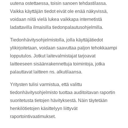
uutena ostettaessa, toisin sanoen tehdastilassa.
Vaikka käyttäjän tiedot eivät ole enää näkyvissä,
voidaan niitä vielä lukea vaikkapa internetistä
ladattavilla ilmaisilla tiedonpalautusohjelmilla.
Tiedonhävitysohjelmistolla, jolla käyttäjätiedot
ylikirjoitetaan, voidaan saavuttaa paljon tehokkaampi
lopputulos. Jotkut laitevalmistajat tarjoavat
laitteeseen sisäänrakennettuja toimintoja, jotka
palauttavat laitteen ns. alkutilaansa.
Yritysten tulisi varmistua, että valittu
tiedonhävitysohjelmisto tuottaa auditoitavan raportin
suoritetusta tietojen hävityksestä. Näin täytetään
henkilötietojen käsittelyyn liittyvät
raportointivaatimukset.