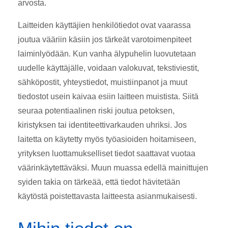
arvosta.
Laitteiden käyttäjien henkilötiedot ovat vaarassa
joutua vääriin käsiin jos tärkeät varotoimenpiteet
laiminlyödään. Kun vanha älypuhelin luovutetaan
uudelle käyttäjälle, voidaan valokuvat, tekstiviestit,
sähköpostit, yhteystiedot, muistiinpanot ja muut
tiedostot usein kaivaa esiin laitteen muistista. Siitä
seuraa potentiaalinen riski joutua petoksen,
kiristyksen tai identiteettivarkauden uhriksi. Jos
laitetta on käytetty myös työasioiden hoitamiseen,
yrityksen luottamukselliset tiedot saattavat vuotaa
väärinkäytettäväksi. Muun muassa edellä mainittujen
syiden takia on tärkeää, että tiedot hävitetään
käytöstä poistettavasta laitteesta asianmukaisesti.