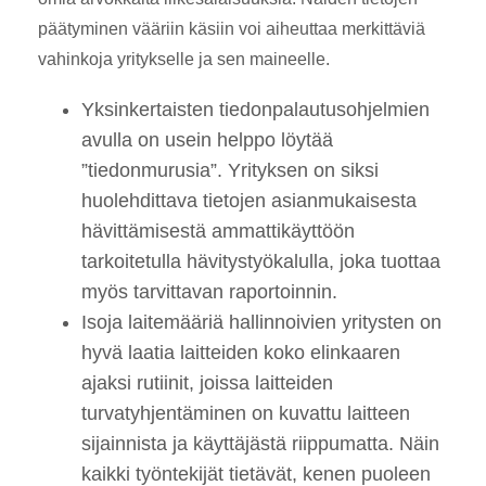
päätyminen vääriin käsiin voi aiheuttaa merkittäviä
vahinkoja yritykselle ja sen maineelle.
Yksinkertaisten tiedonpalautusohjelmien
avulla on usein helppo löytää
”tiedonmurusia”. Yrityksen on siksi
huolehdittava tietojen asianmukaisesta
hävittämisestä ammattikäyttöön
tarkoitetulla hävitystyökalulla, joka tuottaa
myös tarvittavan raportoinnin.
Isoja laitemääriä hallinnoivien yritysten on
hyvä laatia laitteiden koko elinkaaren
ajaksi rutiinit, joissa laitteiden
turvatyhjentäminen on kuvattu laitteen
sijainnista ja käyttäjästä riippumatta. Näin
kaikki työntekijät tietävät, kenen puoleen