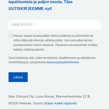
tapahtumista ja paljon muuta. Tilaa
UUTISKIRJEEMME nyt!
Haluan saada kuukausittain tietoa tuotteista ja palveluista tai
niihin liittyvistä aiheista sähköpostitse. Voin peruuttaa tämän
suostumuksen milloin tahansa. Tilauksen peruutuslinkki sisältyy
kaikkiin sähköposteihin.
Saat lisätietoja siitä, miten keräämme, käsittelemme ja säilytämme
henkilötietojasi, tutustumalla
tietosuojakäytäntöömme
.
Ibas Ontrack Oy, Luna House, Mannerheimintie 12 B,
00100 Helsinki
, Suomi (
Katso kaikki sijainnit
)