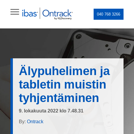
040 768 3266
Älypuhelimen ja
tabletin muistin
tyhjentäminen
9. lokakuuta 2022 klo 7.48.31
By:
Ontrack