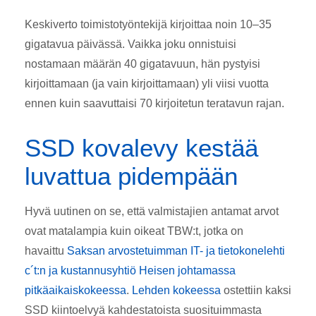
Keskiverto toimistotyöntekijä kirjoittaa noin 10–35
gigatavua päivässä. Vaikka joku onnistuisi
nostamaan määrän 40 gigatavuun, hän pystyisi
kirjoittamaan (ja vain kirjoittamaan) yli viisi vuotta
ennen kuin saavuttaisi 70 kirjoitetun teratavun rajan.
SSD kovalevy kestää
luvattua pidempään
Hyvä uutinen on se, että valmistajien antamat arvot
ovat matalampia kuin oikeat TBW:t, jotka on
havaittu
Saksan arvostetuimman IT- ja tietokonelehti
c´t:n ja kustannusyhtiö Heisen johtamassa
pitkäaikaiskokeessa
.
Lehden kokeessa
ostettiin kaksi
SSD kiintoelvyä kahdestatoista suosituimmasta