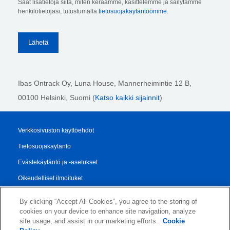
Saat lisätietoja siitä, miten keräämme, käsittelemme ja säilytämme
henkilötietojasi, tutustumalla
tietosuojakäytäntöömme
.
Ibas Ontrack Oy, Luna House, Mannerheimintie 12 B,
00100 Helsinki
, Suomi (
Katso kaikki sijainnit
)
Verkkosivuston käyttöehdot
Tietosuojakäytäntö
Evästekäytäntö ja -asetukset
Oikeudelliset ilmoituket
Transparency Report
By clicking “Accept All Cookies”, you agree to the storing of
Myynti- ja Toimitusehdot
cookies on your device to enhance site navigation, analyze
site usage, and assist in our marketing efforts.
Cookie
Authorised Partner Agreement