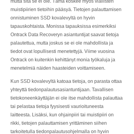
mutta sitä se ei ole. Tämä koskee myös viallisten
muistipiirien tietoihin pääsyä. Tietojen palauttamisen
onnistuminen SSD kovalevyltä on hyvin
tapauskohtaista. Monissa tapauksissa esimerkiksi
Ontrack Data Recoveryn asiantuntijat saavat tietoja
palautettua, mutta joskus se ei ole mahdollista ja
tiedot ovat lopullisesti menetettyjä. Viime vuosina
Ontrack on kuitenkin kehittänyt monia työkaluja ja
menetelmiä näiden haasteiden voittamiseen.
Kun SSD kovalevyltä katoaa tietoja, on parasta ottaa
yhteyttä tiedonpalautusasiantuntijaan. Tavallisen
tietokoneenkäyttäjän ei ole itse mahdollista palauttaa
tai pelastaa tietoja fyysisesti vaurioituneesta
laitteesta. Lisäksi, kun ohjainpiiri tai muistipiiri on
rikki, tietojen palauttamisen yrittäminen siihen
tarkoitetulla tiedonpalautusohjelmalla on hyvin