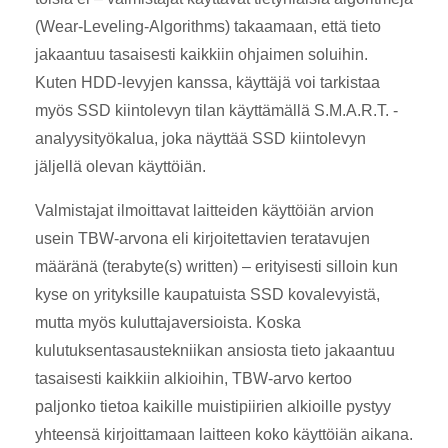
(Wear-Leveling-Algorithms) takaamaan, että tieto
jakaantuu tasaisesti kaikkiin ohjaimen soluihin.
Kuten HDD-levyjen kanssa, käyttäjä voi tarkistaa
myös SSD kiintolevyn tilan käyttämällä S.M.A.R.T. -
analyysityökalua, joka näyttää SSD kiintolevyn
jäljellä olevan käyttöiän.
Valmistajat ilmoittavat laitteiden käyttöiän arvion
usein TBW-arvona eli kirjoitettavien teratavujen
määränä (terabyte(s) written) – erityisesti silloin kun
kyse on yrityksille kaupatuista SSD kovalevyistä,
mutta myös kuluttajaversioista. Koska
kulutuksentasaustekniikan ansiosta tieto jakaantuu
tasaisesti kaikkiin alkioihin, TBW-arvo kertoo
paljonko tietoa kaikille muistipiirien alkioille pystyy
yhteensä kirjoittamaan laitteen koko käyttöiän aikana.