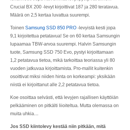
Crucial BX 200 -levyt kirjoittivat 187 ja 280 teratavua.
Määrä on 2,5 kertaa luvattua suurempi.
Toinen
Samsung SSD 850 PRO
-levyistä kesti jopa
9,1 kirjoitettua petatavua! Se on 60 kertaa Samsungin
lupaamaa TBW-arvoa suurempi. Halvin Samsungin
tuote, Samsung SSD 750 Evo, pystyi kirjoittamaan
1,2 petatavua tietoa, mikä tarkoittaa teoriassa yli 80
vuoden jatkuvaa kirjoittamista. Pro-mallit kuitenkin
osoittivat miksi niiden hinta on korkeampi: yksikään
niistä ei kirjoittanut alle 2,2 petatavua tietoa.
Koe osoittaa selvästi, että levyjen rajallisen käyttöiän
pelkääminen on pitkälti liioiteltua. Mutta olemassa on
muita uhkia…
Jos SSD kiintolevy kestää niin pitkään, mitä