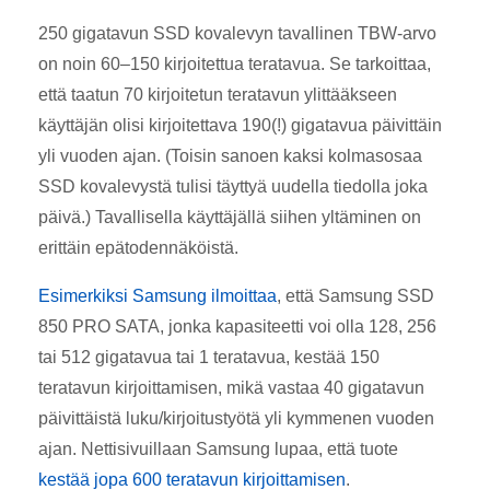
250 gigatavun SSD kovalevyn tavallinen TBW-arvo
on noin 60–150 kirjoitettua teratavua. Se tarkoittaa,
että taatun 70 kirjoitetun teratavun ylittääkseen
käyttäjän olisi kirjoitettava 190(!) gigatavua päivittäin
yli vuoden ajan. (Toisin sanoen kaksi kolmasosaa
SSD kovalevystä tulisi täyttyä uudella tiedolla joka
päivä.) Tavallisella käyttäjällä siihen yltäminen on
erittäin epätodennäköistä.
Esimerkiksi Samsung ilmoittaa
, että Samsung SSD
850 PRO SATA, jonka kapasiteetti voi olla 128, 256
tai 512 gigatavua tai 1 teratavua, kestää 150
teratavun kirjoittamisen, mikä vastaa 40 gigatavun
päivittäistä luku/kirjoitustyötä yli kymmenen vuoden
ajan. Nettisivuillaan Samsung lupaa, että tuote
kestää jopa 600 teratavun kirjoittamisen
.