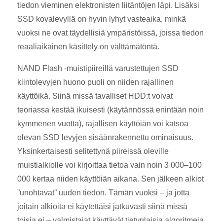
tiedon vieminen elektronisten liitäntöjen läpi. Lisäksi
SSD kovalevyllä on hyvin lyhyt vasteaika, minkä
vuoksi ne ovat täydellisiä ympäristöissä, joissa tiedon
reaaliaikainen käsittely on välttämätöntä.
NAND Flash -muistipiireillä varustettujen SSD
kiintolevyjen huono puoli on niiden rajallinen
käyttöikä. Siinä missä tavalliset HDD:t voivat
teoriassa kestää ikuisesti (käytännössä enintään noin
kymmenen vuotta), rajallisen käyttöiän voi katsoa
olevan SSD levyjen sisäänrakennettu ominaisuus.
Yksinkertaisesti selitettynä piireissä oleville
muistialkiolle voi kirjoittaa tietoa vain noin 3 000–100
000 kertaa niiden käyttöiän aikana. Sen jälkeen alkiot
”unohtavat” uuden tiedon. Tämän vuoksi – ja jotta
joitain alkioita ei käytettäisi jatkuvasti siinä missä
toisia ei – valmistajat käyttävät tietynlaisia algoritmeja