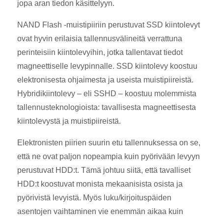
jopa aran tiedon käsittelyyn.
NAND Flash -muistipiiriin perustuvat SSD kiintolevyt
ovat hyvin erilaisia tallennusvälineitä verrattuna
perinteisiin kiintolevyihin, jotka tallentavat tiedot
magneettiselle levypinnalle. SSD kiintolevy koostuu
elektronisesta ohjaimesta ja useista muistipiireistä.
Hybridikiintolevy – eli SSHD – koostuu molemmista
tallennusteknologioista: tavallisesta magneettisesta
kiintolevystä ja muistipiireistä.
Elektronisten piirien suurin etu tallennuksessa on se,
että ne ovat paljon nopeampia kuin pyörivään levyyn
perustuvat HDD:t. Tämä johtuu siitä, että tavalliset
HDD:t koostuvat monista mekaanisista osista ja
pyörivistä levyistä. Myös luku/kirjoituspäiden
asentojen vaihtaminen vie enemmän aikaa kuin