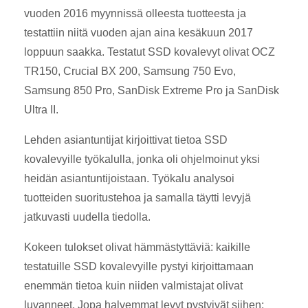
vuoden 2016 myynnissä olleesta tuotteesta ja
testattiin niitä vuoden ajan aina kesäkuun 2017
loppuun saakka. Testatut SSD kovalevyt olivat OCZ
TR150, Crucial BX 200, Samsung 750 Evo,
Samsung 850 Pro, SanDisk Extreme Pro ja SanDisk
Ultra II.
Lehden asiantuntijat kirjoittivat tietoa SSD
kovalevyille työkalulla, jonka oli ohjelmoinut yksi
heidän asiantuntijoistaan. Työkalu analysoi
tuotteiden suoritustehoa ja samalla täytti levyjä
jatkuvasti uudella tiedolla.
Kokeen tulokset olivat hämmästyttäviä: kaikille
testatuille SSD kovalevyille pystyi kirjoittamaan
enemmän tietoa kuin niiden valmistajat olivat
luvanneet. Jopa halvemmat levyt pystyivät siihen: