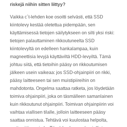
riskejä niihin sitten liittyy?
Vaikka c´t-lehden koe osoitti selvästi, että SSD
kiintolevy kestää oletettua pidempään, sen
käyttämisessä tietojen säilytykseen on silti yksi riski:
tietojen palauttaminen rikkoutuneelta SSD
kiintolevyltä on edelleen hankalampaa, kuin
magneettisia levyjä käyttäviltä HDD-levyiltä. Tämä
johtuu siitä, että tietoihin pääsy on rikkoutumisen
jälkeen usein vaikeaa: jos SSD-ohjainpiiri on rikki,
pääsy laitteeseen tai sen muistipiireihin on
mahdotonta. Ongelma saattaa ratketa, jos löydetään
toimiva ohjainpiiri, joka on täsmälleen samanlainen
kuin rikkoutunut ohjainpiiri. Toimivan ohjainpiirin voi
vaihtaa viallisen tilalle, jolloin laitteeseen pääsy
saattaa onnistua. Tehtävä voi kuulostaa helpolta,