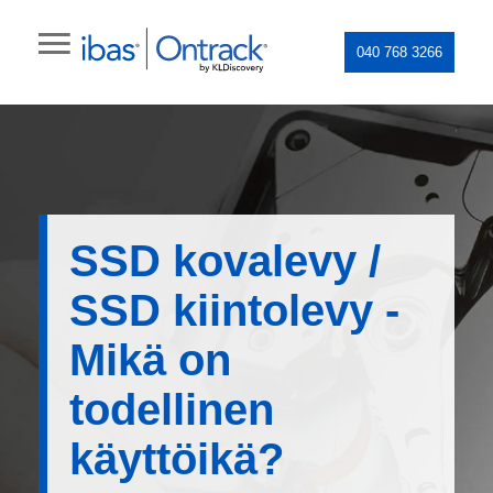
040 768 3266
SSD kovalevy /
SSD kiintolevy -
Mikä on
todellinen
käyttöikä?