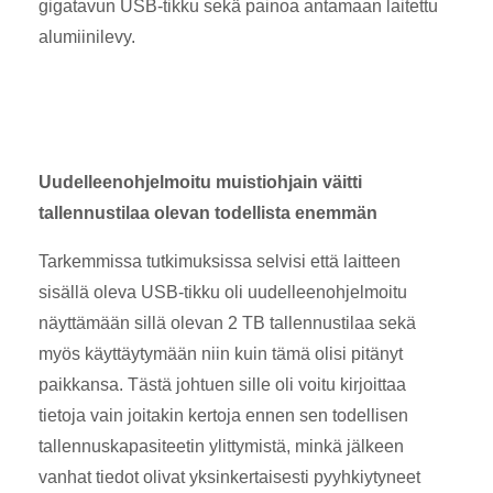
gigatavun USB-tikku sekä painoa antamaan laitettu
alumiinilevy.
Uudelleenohjelmoitu muistiohjain väitti
tallennustilaa olevan todellista enemmän
Tarkemmissa tutkimuksissa selvisi että laitteen
sisällä oleva USB-tikku oli uudelleenohjelmoitu
näyttämään sillä olevan 2 TB tallennustilaa sekä
myös käyttäytymään niin kuin tämä olisi pitänyt
paikkansa. Tästä johtuen sille oli voitu kirjoittaa
tietoja vain joitakin kertoja ennen sen todellisen
tallennuskapasiteetin ylittymistä, minkä jälkeen
vanhat tiedot olivat yksinkertaisesti pyyhkiytyneet