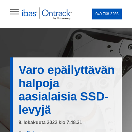
040 768 3266
Varo epäilyttävän
halpoja
aasialaisia SSD-
levyjä
9. lokakuuta 2022 klo 7.48.31