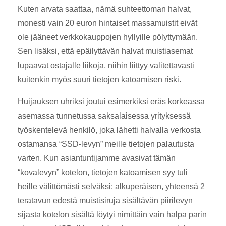
Kuten arvata saattaa, nämä suhteettoman halvat,
monesti vain 20 euron hintaiset massamuistit eivät
ole jääneet verkkokauppojen hyllyille pölyttymään.
Sen lisäksi, että epäilyttävän halvat muistiasemat
lupaavat ostajalle liikoja, niihin liittyy valitettavasti
kuitenkin myös suuri tietojen katoamisen riski.
Huijauksen uhriksi joutui esimerkiksi eräs korkeassa
asemassa tunnetussa saksalaisessa yrityksessä
työskentelevä henkilö, joka lähetti halvalla verkosta
ostamansa “SSD-levyn” meille tietojen palautusta
varten. Kun asiantuntijamme avasivat tämän
“kovalevyn” kotelon, tietojen katoamisen syy tuli
heille välittömästi selväksi: alkuperäisen, yhteensä 2
teratavun edestä muistisiruja sisältävän piirilevyn
sijasta kotelon sisältä löytyi nimittäin vain halpa parin