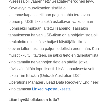
kyseessä oli väärennetty Seagate-merkkinen levy.
Kovalevyn muovikotelon sisällä oli
tallennuskapasiteetiltaan paljon kahta teratavua
pienempi USB-tikku sekä uskottavan vaikutelman
luomiseksi mukaan laitettu lisäpaino. Tässäkin
tapauksessa halvan USB-tikun ohjainohjelmistoa oli
peukaloitu niin että se huijasi käyttäjälle tikulla
olevan tallennustilaa paljon todellista enemmän. Kun
muistitikku tuli täyteen, se jatkoi tietojen tallentamista
kirjoittamalla ne vanhojen tietojen päälle, jotka
hävisivät tällöin lopullisesti. Lisää tapauksesta voit
lukea Tim Blackin (Ontrack Australian DST
Operations Manager / Lead Data Recovery Engineer)
kirjoittamasta
Linkedin-postauksesta
.
Liian hyvää ollakseen totta?