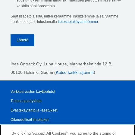
suostumuksen milloin tahansa. Tilauksen peruutuslinkki sisältyy
kaikkiin sähköposteihin.
Saat lisätietoja siitä, miten keräämme, käsittelemme ja säilytämme
henkilötietojasi, tutustumalla
tietosuojakäytäntöömme
.
Ibas Ontrack Oy, Luna House, Mannerheimintie 12 B,
00100 Helsinki
, Suomi (
Katso kaikki sijainnit
)
Verkkosivuston käyttöehdot
Tietosuojakäytäntö
Evästekäytäntö ja -asetukset
Oikeudelliset ilmoituket
Transparency Report
By clicking “Accept All Cookies”, you agree to the storing of