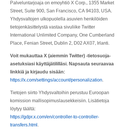
Palveluntarjoaja on emoyhtiö X Corp., 1355 Market
Street, Suite 900, San Francisco, CA 94103, USA.
Yhdysvaltojen ulkopuolella asuvien henkilöiden
tietojenkäsittelystä vastaa sivuliike Twitter
International Unlimited Company, One Cumberland
Place, Fenian Street, Dublin 2, D02 AX07, Irlanti.
Voit mukauttaa X (aiemmin Twitter) -tietosuoja-
asetuksiasi käyttäjätililläsi. Napsauta seuraavaa
linkkiä ja kirjaudu sisään:
https://x.com/settings/account/personalization
.
Tietojen siirto Yhdysvaltoihin perustuu Euroopan
komission mallisopimuslausekkeisiin. Lisätietoja
löytyy täältä:
https://gdpr.x.com/en/controller-to-controller-
transfers.html
.