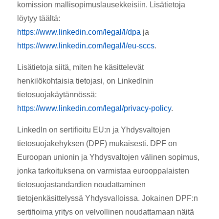
komission mallisopimuslausekkeisiin. Lisätietoja
löytyy täältä:
https://www.linkedin.com/legal/l/dpa
ja
https://www.linkedin.com/legal/l/eu-sccs
.
Lisätietoja siitä, miten he käsittelevät
henkilökohtaisia tietojasi, on LinkedInin
tietosuojakäytännössä:
https://www.linkedin.com/legal/privacy-policy
.
LinkedIn on sertifioitu EU:n ja Yhdysvaltojen
tietosuojakehyksen (DPF) mukaisesti. DPF on
Euroopan unionin ja Yhdysvaltojen välinen sopimus,
jonka tarkoituksena on varmistaa eurooppalaisten
tietosuojastandardien noudattaminen
tietojenkäsittelyssä Yhdysvalloissa. Jokainen DPF:n
sertifioima yritys on velvollinen noudattamaan näitä