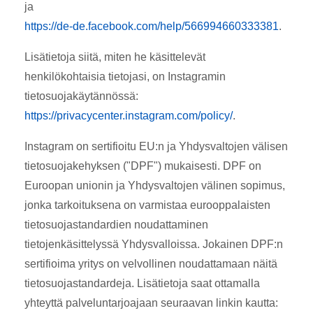
ja
https://de-de.facebook.com/help/566994660333381
.
Lisätietoja siitä, miten he käsittelevät
henkilökohtaisia tietojasi, on Instagramin
tietosuojakäytännössä:
https://privacycenter.instagram.com/policy/
.
Instagram on sertifioitu EU:n ja Yhdysvaltojen välisen
tietosuojakehyksen ("DPF") mukaisesti. DPF on
Euroopan unionin ja Yhdysvaltojen välinen sopimus,
jonka tarkoituksena on varmistaa eurooppalaisten
tietosuojastandardien noudattaminen
tietojenkäsittelyssä Yhdysvalloissa. Jokainen DPF:n
sertifioima yritys on velvollinen noudattamaan näitä
tietosuojastandardeja. Lisätietoja saat ottamalla
yhteyttä palveluntarjoajaan seuraavan linkin kautta: