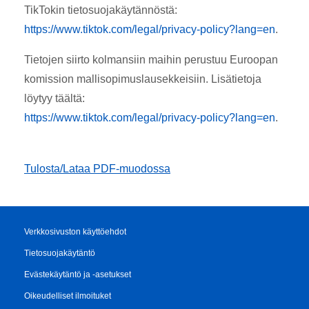
TikTokin tietosuojakäytännöstä:
https://www.tiktok.com/legal/privacy-policy?lang=en
.
Tietojen siirto kolmansiin maihin perustuu Euroopan
komission mallisopimuslausekkeisiin. Lisätietoja
löytyy täältä:
https://www.tiktok.com/legal/privacy-policy?lang=en
.
Tulosta/Lataa PDF-muodossa
Verkkosivuston käyttöehdot
Tietosuojakäytäntö
Evästekäytäntö ja -asetukset
Oikeudelliset ilmoituket