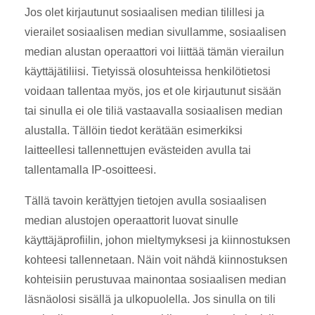
Jos olet kirjautunut sosiaalisen median tilillesi ja
vierailet sosiaalisen median sivullamme, sosiaalisen
median alustan operaattori voi liittää tämän vierailun
käyttäjätiliisi. Tietyissä olosuhteissa henkilötietosi
voidaan tallentaa myös, jos et ole kirjautunut sisään
tai sinulla ei ole tiliä vastaavalla sosiaalisen median
alustalla. Tällöin tiedot kerätään esimerkiksi
laitteellesi tallennettujen evästeiden avulla tai
tallentamalla IP-osoitteesi.
Tällä tavoin kerättyjen tietojen avulla sosiaalisen
median alustojen operaattorit luovat sinulle
käyttäjäprofiilin, johon mieltymyksesi ja kiinnostuksen
kohteesi tallennetaan. Näin voit nähdä kiinnostuksen
kohteisiin perustuvaa mainontaa sosiaalisen median
läsnäolosi sisällä ja ulkopuolella. Jos sinulla on tili