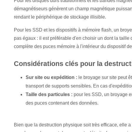
Pour les disques durs traditionnels et les bandes magnét
démagnétiseurs génèrent un champ magnétique puissant 
rendant le périphérique de stockage illisible.
Pour les SSD et les dispositifs à mémoire flash, un broye
pas égaux : il est préférable d'en choisir un dont la taille
complète des puces mémoire à l'intér
ieur du dispositif d
Considérations clés pour la destruc
Sur site ou expédition :
le broyage sur site peut ê
transport de supports sensibles. En cas d'expéditio
Taille des particules :
pour les SSD, un broyage en
des puces contenant des données.
Bien que la destruction physique soit très e
fficace, elle 