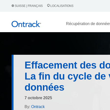
SUISSE | FRANÇAIS
LOCALISATIONS
Récupération de donnée
Effacement des d
La fin du cycle de 
données
7 octobre 2025
By:
Ontrack