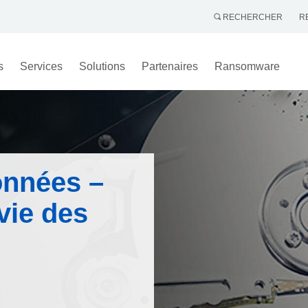
RECHERCHER
R
s
Services
Solutions
Partenaires
Ransomware
onnées –
vie des