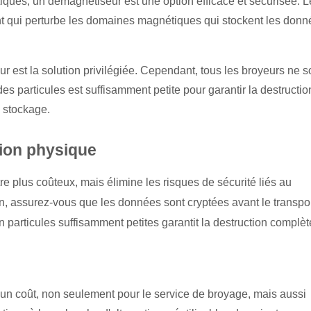
iques, un démagnétiseur est une option efficace et sécurisée. L
qui perturbe les domaines magnétiques qui stockent les donn
ur est la solution privilégiée. Cependant, tous les broyeurs ne s
 des particules est suffisamment petite pour garantir la destructio
e stockage.
tion physique
tre plus coûteux, mais élimine les risques de sécurité liés au
n, assurez-vous que les données sont cryptées avant le transpor
 particules suffisamment petites garantit la destruction complèt
a un coût, non seul
ement pour le service de broyage, mais aussi