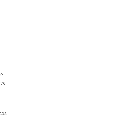
de
tre
nces