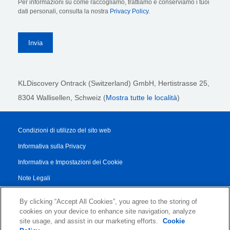
Per informazioni su come raccogliamo, trattiamo e conserviamo i tuoi
dati personali, consulta la nostra
Privacy Policy
.
KLDiscovery Ontrack (Switzerland) GmbH,
Hertistrasse 25,
8304 Wallisellen, Schweiz (
Mostra tutte le località
)
Condizioni di utilizzo del sito web
Informativa sulla Privacy
Informativa e Impostazioni dei Cookie
Note Legali
Transparency Report
By clicking “Accept All Cookies”, you agree to the storing of
Termini di Servizio
cookies on your device to enhance site navigation, analyze
site usage, and assist in our marketing efforts.
Cookie
Accordo di Collaborazione con i Partner