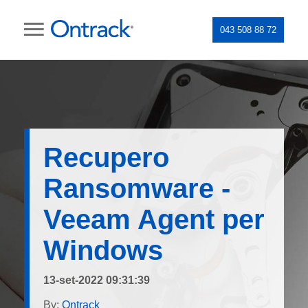
043 508 88 72
Recupero
Ransomware -
Veeam Agent per
Windows
13-set-2022 09:31:39
By:
Ontrack