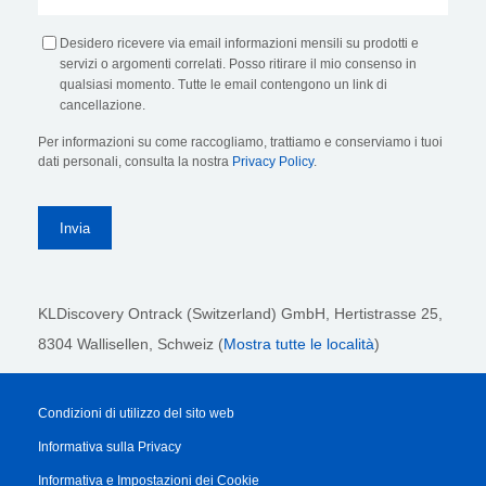
Desidero ricevere via email informazioni mensili su prodotti e
servizi o argomenti correlati. Posso ritirare il mio consenso in
qualsiasi momento. Tutte le email contengono un link di
cancellazione.
Per informazioni su come raccogliamo, trattiamo e conserviamo i tuoi
dati personali, consulta la nostra
Privacy Policy
.
KLDiscovery Ontrack (Switzerland) GmbH,
Hertistrasse 25,
8304 Wallisellen, Schweiz (
Mostra tutte le località
)
Condizioni di utilizzo del sito web
Informativa sulla Privacy
Informativa e Impostazioni dei Cookie