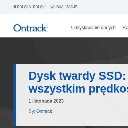
POLSKA | POLSKI
LOKALIZACJE
Odzyskiwanie danych
Ra
Dysk twardy SSD:
wszystkim prędko
1 listopada 2023
By:
Ontrack