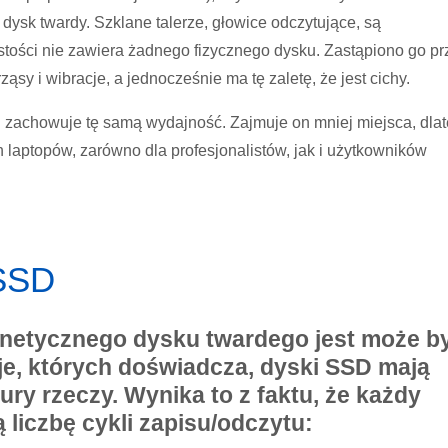
y dysk twardy. Szklane talerze, głowice odczytujące, są
tości nie zawiera żadnego fizycznego dysku. Zastąpiono go pr
ąsy i wibracje, a jednocześnie ma tę zaletę, że jest cichy.
 zachowuje tę samą wydajność. Zajmuje on mniej miejsca, dla
h laptopów, zarówno dla profesjonalistów, jak i użytkowników
 SSD
gnetycznego dysku twardego jest może b
je, których doświadcza, dyski SSD mają
ury rzeczy. Wynika to z faktu, że każdy
liczbę cykli zapisu/odczytu: