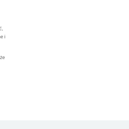
ć,
e i
 że