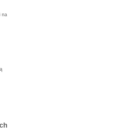
i na
ją
ach