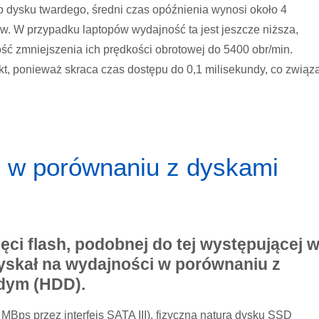
o dysku twardego, średni czas opóźnienia wynosi około 4
w. W przypadku laptopów wydajność ta jest jeszcze niższa,
ć zmniejszenia ich prędkości obrotowej do 5400 obr/min.
kt, ponieważ skraca czas dostępu do 0,1 milisekundy, co związ
 w porównaniu z dyskami
ęci flash, podobnej do tej występującej 
yskał na wydajności w porównaniu z
dym (HDD).
MBps przez interfejs SATA III), fizyczna natura dysku SSD