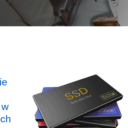
ie
ż
 w
ych