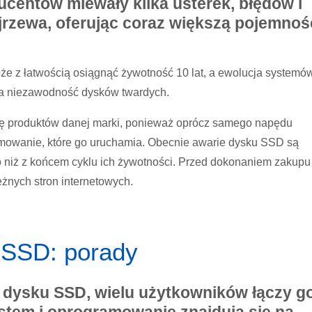
ucentów miewały kilka usterek, błędów i
ojrzewa, oferując coraz większą pojemność
 z łatwością osiągnąć żywotność 10 lat, a ewolucja systemó
za niezawodność dysków twardych.
ję produktów danej marki, ponieważ oprócz samego napędu
amowanie, które go uruchamia. Obecnie awarie dysku SSD są
niż z końcem cyklu ich żywotności. Przed dokonaniem zakupu
eżnych stron internetowych.
 SSD: porady
dysku SSD, wielu użytkowników łączy go