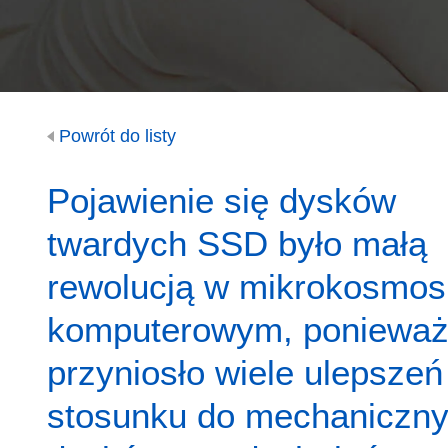
Powrót do listy
Pojawienie się dysków
twardych SSD było małą
rewolucją w mikrokosmos
komputerowym, poniewa
przyniosło wiele ulepszeń
stosunku do mechaniczn