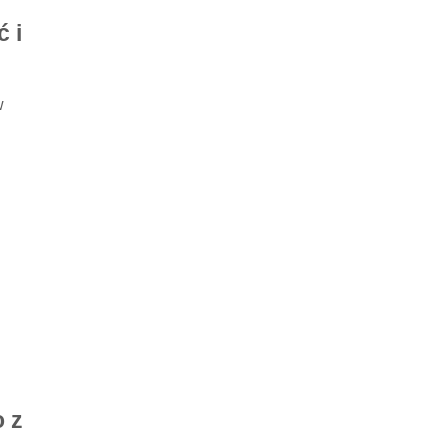
 i
w
 z