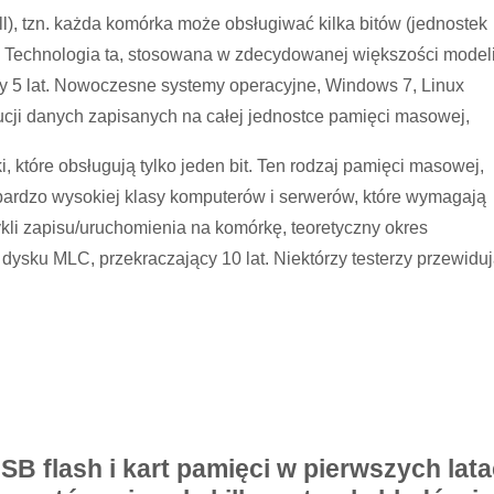
), tzn. każda komórka może obsługiwać kilka bitów (jednostek
0. Technologia ta, stosowana w zdecydowanej większości model
cy 5 lat. Nowoczesne systemy operacyjne, Windows 7, Linux
ucji danych zapisanych na całej jednostce pamięci masowej,
 które obsługują tylko jeden bit. Ten rodzaj pamięci masowej,
a bardzo wysokiej klasy komputerów i serwerów, które wymagają
li zapisu/uruchomienia na komórkę, teoretyczny okres
 dysku MLC, przekraczający 10 lat. Niektórzy testerzy przewidu
B flash i kart pamięci w pierwszych lat