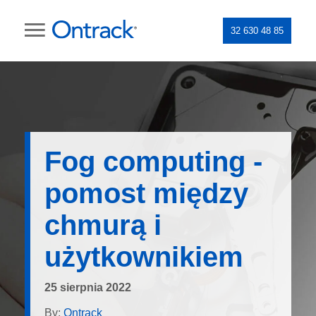
32 630 48 85
Fog computing -
pomost między
chmurą i
użytkownikiem
25 sierpnia 2022
By:
Ontrack