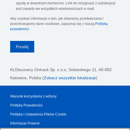
zgodę w dowolnym momencie. Link do rezygnacji z subskrypcji
jest zawarty we wszystkich wiadomościach e-mail.
Aby uzyskać informacje o tym, jak zbieramy, przetwarzamy i
przechowujemy dane osobowe, zapoznaj się z naszą
Polityką
prywatności
.
KLDiscovery Ontrack Sp. z o.o,
Sobieskiego 11, 40-082
Katowice, Polska (
Zobacz wszystkie lokalizacje
)
Warunki korzystania z witryny
Polityka Prywatności
Polityka i Ustawienia Plików Cookie
Informacje Prawne