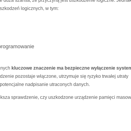
e duża szansa, że przyczyną jest uszkodzenie logiczne. Jedna
szkodzeń logicznych, w tym:
programowanie
znych
kluczowe znaczenie ma bezpieczne wyłączenie system
ządzenie pozostaje włączone, utrzymuje się ryzyko trwałej utraty
 potencjalne nadpisanie utraconych danych.
ksza sprawdzenie, czy uszkodzone urządzenie pamięci masow