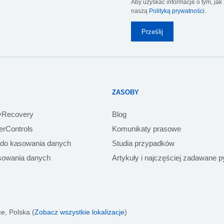
Aby uzyskać informacje o tym, ja
naszą
Polityką prywatności
.
ZASOBY
yRecovery
Blog
rControls
Komunikaty prasowe
 do kasowania danych
Studia przypadków
sowania danych
Artykuły i najczęściej zadawane p
e, Polska (
Zobacz wszystkie lokalizacje
)