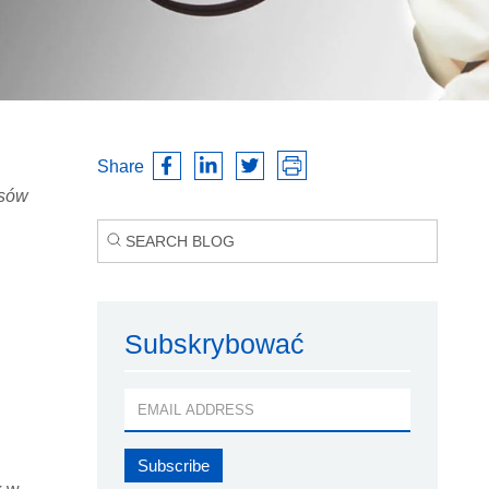
Share
isów
Subskrybować