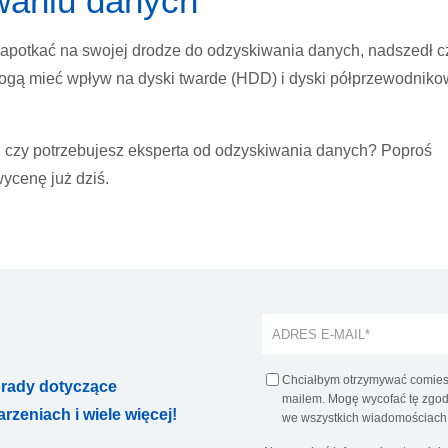
waniu danych
z napotkać na swojej drodze do odzyskiwania danych, nadszedł c
 mogą mieć wpływ na dyski twarde (HDD) i dyski półprzewodnik
ć, czy potrzebujesz eksperta od odzyskiwania danych? Poproś
ycenę już dziś.
Chciałbym otrzymywać comiesi
orady dotyczące
mailem. Mogę wycofać tę zgodę
zeniach i wiele więcej!
we wszystkich wiadomościach 