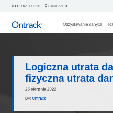
POLSKA | POLSKI
LOKALIZACJE
Odzyskiwanie danych
Ra
Logiczna utrata d
fizyczna utrata d
25 sierpnia 2022
By:
Ontrack