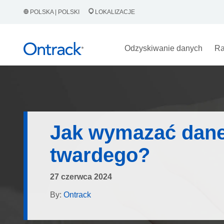
POLSKA | POLSKI
LOKALIZACJE
Odzyskiwanie danych
Ra
Jak wymazać dane
twardego?
27 czerwca 2024
By:
Ontrack