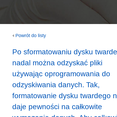
Powrót do listy
Po sformatowaniu dysku tward
nadal można odzyskać pliki
używając oprogramowania do
odzyskiwania danych. Tak,
formatowanie dysku twardego n
daje pewności na całkowite