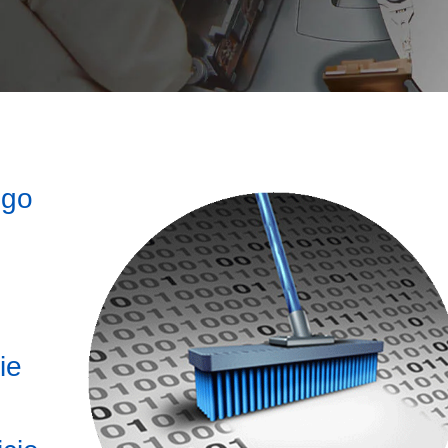
ego
ie