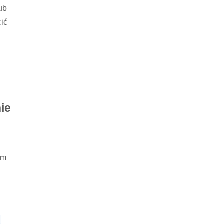
ub
cić
ie
ym
u