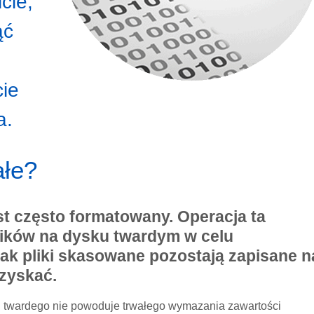
cie,
ąć
cie
a.
ałe?
st często formatowany. Operacja ta
lików na dysku twardym w celu
ak pliki skasowane pozostają zapisane n
zyskać.
u twardego nie powoduje trwałego wymazania zawartości