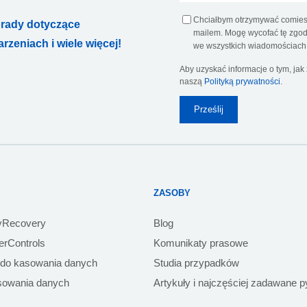
Chciałbym otrzymywać comiesi
orady dotyczące
mailem. Mogę wycofać tę zgodę
zeniach i wiele więcej!
we wszystkich wiadomościach 
Aby uzyskać informacje o tym, ja
naszą
Polityką prywatności
.
ZASOBY
yRecovery
Blog
rControls
Komunikaty prasowe
 do kasowania danych
Studia przypadków
sowania danych
Artykuły i najczęściej zadawane p