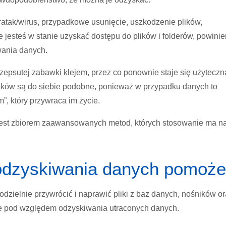
atak/wirus, przypadkowe usunięcie, uszkodzenie plików,
e jesteś w stanie uzyskać dostępu do plików i folderów, powini
wania danych.
psutej zabawki klejem, przez co ponownie staje się użyteczn
ków są do siebie podobne, ponieważ w przypadku danych to
”, który przywraca im życie.
jest zbiorem zaawansowanych metod, których stosowanie ma n
odzyskiwania danych pomoż
ielnie przywrócić i naprawić pliki z baz danych, nośników or
wne pod względem odzyskiwania utraconych danych.