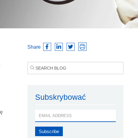
Share
,
Subskrybować
ię