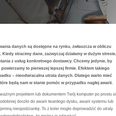
kiwania danych są dostępne na rynku, zwłaszcza w obliczu
. Kiedy stracimy dane, zazwyczaj działamy w dużym stresie
tania z usług konkretnego dostawcy. Chcemy jedynie, by
o powierzamy to pierwszej lepszej firmie. Efektem takiego
adku – nieodwracalna utrata danych. Dlatego warto mieć
które będą nam w stanie pomóc w przypadku nagłej awarii.
d ważnym projektem lub dokumentem Twój komputer po prostu s
dobniej doszło do awarii twardego dysku, awarii systemu lub
yjemną niespodziankę. To z kolei mogło doprowadzić do utraty
prawdopodobieństwo, że można je odzyskać.