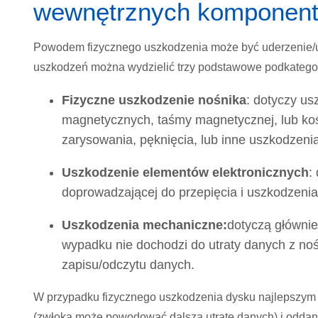
wewnętrznych komponen
Powodem fizycznego uszkodzenia może być uderzenie/upu
uszkodzeń można wydzielić trzy podstawowe podkategor
Fizyczne uszkodzenie nośnika
: dotyczy us
magnetycznych, taśmy magnetycznej, lub ko
zarysowania, pęknięcia, lub inne uszkodzenia
Uszkodzenie elementów elektronicznych
:
doprowadzającej do przepięcia i uszkodzenia
Uszkodzenia mechaniczne:
dotyczą główni
wypadku nie dochodzi do utraty danych z no
zapisu/odczytu danych.
W przypadku fizycznego uszkodzenia dysku najlepszym 
(zwłoka może powodować dalszą utratę danych) i oddani