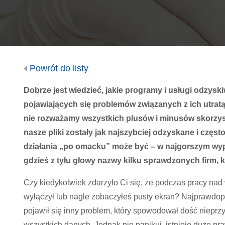
Powrót do listy
Dobrze jest wiedzieć, jakie programy i usługi odzys
pojawiających się problemów związanych z ich utratą
nie rozważamy wszystkich plusów i minusów skorzys
nasze pliki zostały jak najszybciej odzyskane i częst
działania „po omacku” może być – w najgorszym wyp
gdzieś z tyłu głowy nazwy kilku sprawdzonych firm, 
Czy kiedykolwiek zdarzyło Ci się, że podczas pracy na
wyłączył lub nagle zobaczyłeś pusty ekran? Najprawdopo
pojawił się inny problem, który spowodował dość nieprz
wszystkich danych. Jednak nie panikuj, istnieje duże 