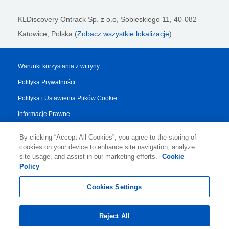
KLDiscovery Ontrack Sp. z o.o,
Sobieskiego 11, 40-082
Katowice, Polska (
Zobacz wszystkie lokalizacje
)
Warunki korzystania z witryny
Polityka Prywatności
Polityka i Ustawienia Plików Cookie
Informacje Prawne
Raport Przejrzystości
By clicking “Accept All Cookies”, you agree to the storing of
Regulamin Dotyczący Usług
cookies on your device to enhance site navigation, analyze
site usage, and assist in our marketing efforts.
Cookie
Authorised Partner Agreement
Policy
© 2026 KLDiscovery Ontrack - All Rights Reserved.
Cookies Settings
Reject All